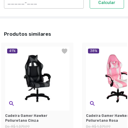
Calcular
Produtos similares
41
%
38
%
Cadeira Gamer Hawker
Cadeira Gamer Hawke
Poliuretano Cinza
Poliuretano Rosa
De:
R$ 1.379,99
De:
R$ 1.379,99