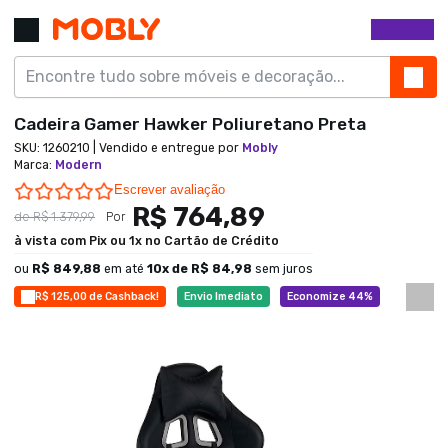
Cadeira Gamer Hawker Poliuretano Preta
SKU:
1260210
| Vendido e entregue por
Mobly
Marca
:
Modern
0.0 star rating
Escrever avaliação
R$ 764,89
de
R$ 1.379,99
Por
à vista com Pix ou 1x no Cartão de Crédito
ou
R$ 849,88
em até
10
x de
R$ 84,98
sem juros
R$ 125,00 de Cashback!
Envio Imediato
Economize 44%