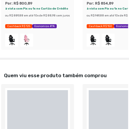
Por:
R$ 800,89
Por:
R$ 854,89
à vista com Pix ou 1x no Cartão de Crédito
à vista com Pix ou 1x no Car
ou
R$ 889,88
em até
10
x de
R$ 88,98
sem juros
ou
R$ 949,88
em até
10
x de
R$ 
Cashback R$ 125
Economize 41%
Cashback R$ 150
Economiz
Quem viu esse produto também comprou