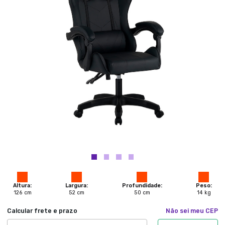
Altura:
Largura:
Profundidade:
Peso:
126
cm
52
cm
50
cm
14
kg
Calcular frete e prazo
Não sei meu CEP