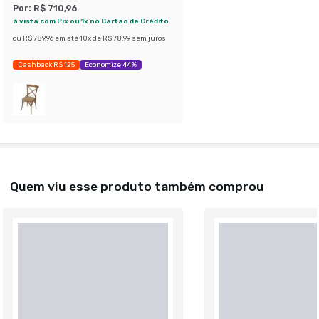
Por:
R$ 710,96
à vista com Pix ou 1x no Cartão de Crédito
ou
R$ 789,96
em até
10
x de
R$ 78,99
sem juros
Cashback R$ 125
Economize 44%
Quem viu esse produto também comprou