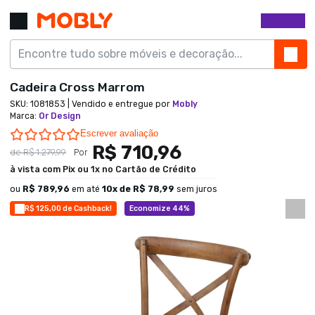
Cadeira Cross Marrom
SKU:
1081853
| Vendido e entregue por
Mobly
Marca
:
Or Design
0.0 star rating
Escrever avaliação
R$ 710,96
de
R$ 1.279,99
Por
à vista com Pix ou 1x no Cartão de Crédito
ou
R$ 789,96
em até
10
x de
R$ 78,99
sem juros
R$ 125,00 de Cashback!
Economize 44%