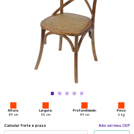
Altura:
Largura:
Profundidade:
Peso:
89
cm
55
cm
49
cm
6
kg
Calcular frete e prazo
Não sei meu CEP