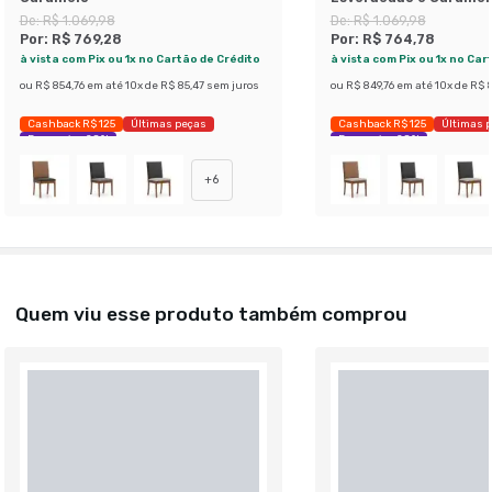
De:
R$ 1.069,98
De:
R$ 1.069,98
Por:
R$ 769,28
Por:
R$ 764,78
à vista com Pix ou 1x no Cartão de Crédito
à vista com Pix ou 1x no Car
ou
R$ 854,76
em até
10
x de
R$ 85,47
sem juros
ou
R$ 849,76
em até
10
x de
R$ 8
Cashback R$ 125
Últimas peças
Cashback R$ 125
Últimas 
Economize 28%
Economize 28%
+
6
Quem viu esse produto também comprou