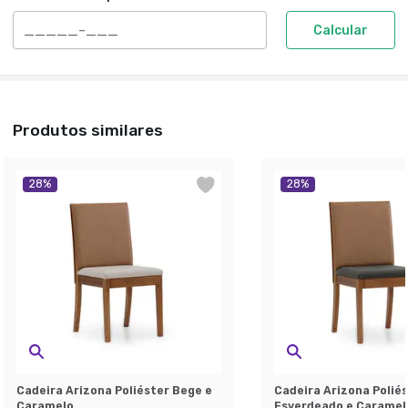
Calcular
Produtos similares
28
%
28
%
Cadeira Arizona Poliéster Bege e
Cadeira Arizona Polié
Caramelo
Esverdeado e Caramel