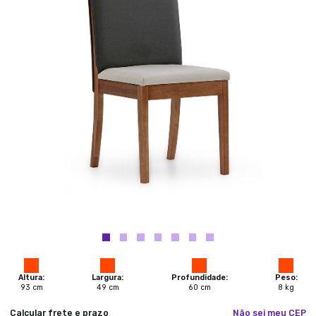
Altura:
Largura:
Profundidade:
Peso:
93
cm
49
cm
60
cm
8
kg
Calcular frete e prazo
Não sei meu CEP