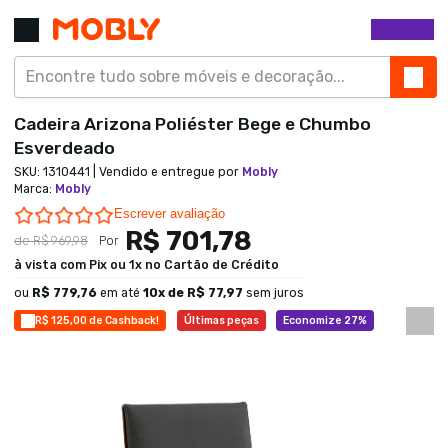
Cadeira Arizona Poliéster Bege e Chumbo
Esverdeado
SKU:
1310441
| Vendido e entregue por
Mobly
Marca
:
Mobly
0.0 star rating
Escrever avaliação
R$ 701,78
de
R$ 969,98
Por
à vista com Pix ou 1x no Cartão de Crédito
ou
R$ 779,76
em até
10
x de
R$ 77,97
sem juros
R$ 125,00 de Cashback!
Últimas peças
Economize 27%