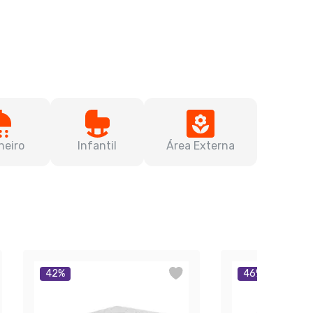
heiro
Infantil
Área Externa
42
%
46
%