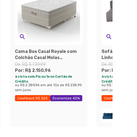
Cama Box Casal Royale com
Sofá 3 Lugares
Colchão Casal Molas
Linho Grafite
Ensacadas Bege e Branca
De:
R$ 3.739,99
De:
R$ 3.319,99
Por:
R$ 2.150,96
Por:
R$ 1.777,4
à vista com Pix ou 1x no Cartão de
à vista com Pix ou 1x
Crédito
Crédito
ou
R$ 2.389,96
em até
10
x de
R$ 238,99
ou
R$ 1.974,99
em at
sem juros
sem juros
Cashback R$ 325
Economize 42%
Cashback R$ 275
Exclusivo Mobly