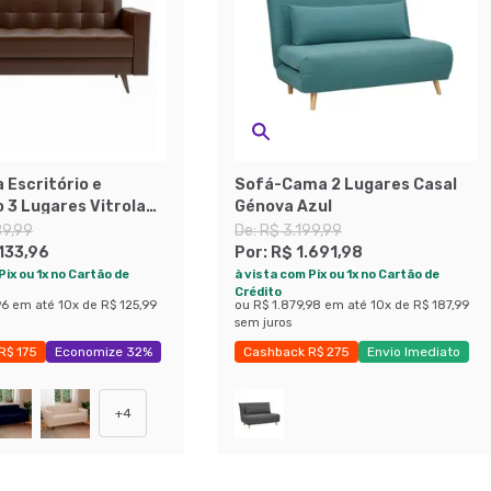
 Escritório e
Sofá-Cama 2 Lugares Casal
 3 Lugares Vitrola
Génova Azul
ento Sintético Café
89,99
De:
R$ 3.199,99
.133,96
Por:
R$ 1.691,98
Pix ou 1x no Cartão de
à vista com Pix ou 1x no Cartão de
Crédito
96
em até
10
x de
R$ 125,99
ou
R$ 1.879,98
em até
10
x de
R$ 187,99
sem juros
R$ 175
Economize 32%
Cashback R$ 275
Envio Imediato
Exclusivo Mobly
+
4