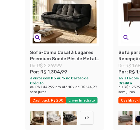
Sofá-Cama Casal 3 Lugares
Sofá para
Premium Suede Pés de Metal
Recepção
Preto
Revestim
De:
R$ 2.269,99
De:
R$ 1.6
Por:
R$ 1.304,99
Por:
R$ 1
à vista com Pix ou 1x no Cartão de
à vista com 
Crédito
Crédito
ou
R$ 1.449,99
em até
10
x de
R$ 144,99
ou
R$ 1.259,
sem juros
sem juros
Cashback R$ 200
Envio Imediato
Cashback 
Exclusivo Mobly
+
9