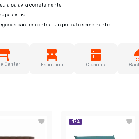
veu a palavra corretamente.
os palavras.
egorias para encontrar um produto semelhante.
de Jantar
Escritório
Cozinha
Ban
47
%