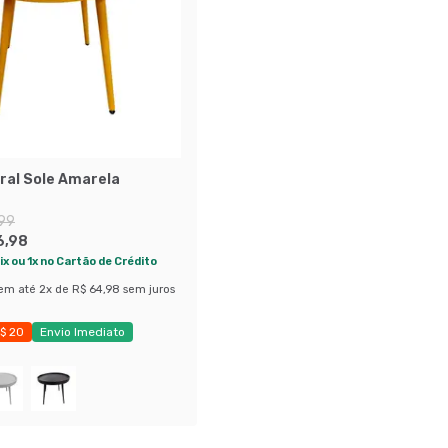
ral Sole Amarela
,99
6,98
ix ou 1x no Cartão de Crédito
em até
2
x de
R$ 64,98
sem juros
$ 20
Envio Imediato
 49%