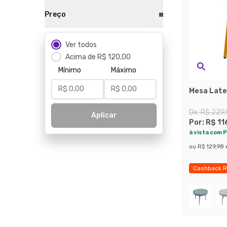
Preço
Ver todos
Acima de R$ 120,00
Mínimo
Máximo
Mesa Late
De:
R$ 229
Aplicar
Por:
R$ 11
à vista com P
ou
R$ 129,98
Cashback R
Economize