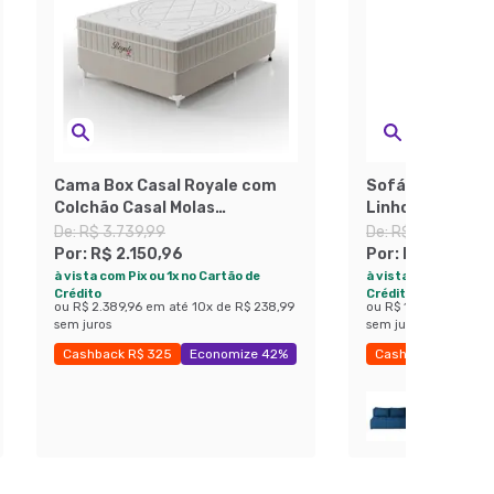
Cama Box Casal Royale com
Sofá 3 Lugares
Colchão Casal Molas
Linho Grafite
Ensacadas Bege e Branca
De:
R$ 3.739,99
De:
R$ 3.319,99
Por:
R$ 2.150,96
Por:
R$ 1.777,4
à vista com Pix ou 1x no Cartão de
à vista com Pix ou 1x
Crédito
Crédito
ou
R$ 2.389,96
em até
10
x de
R$ 238,99
ou
R$ 1.974,99
em at
sem juros
sem juros
Cashback R$ 325
Economize 42%
Cashback R$ 275
Exclusivo Mobly