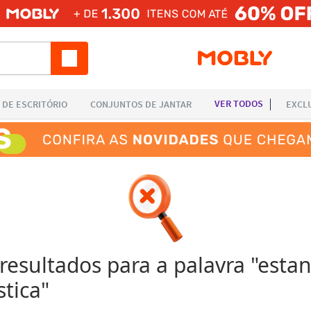
esultados para a palavra "
estan
stica
"