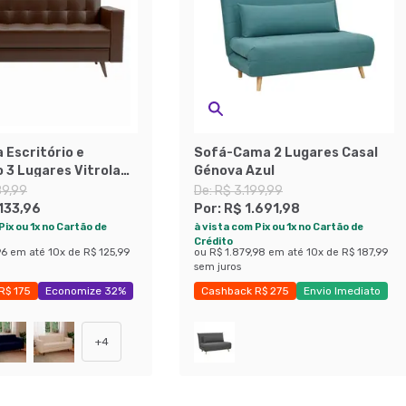
 Escritório e
Sofá-Cama 2 Lugares Casal
 3 Lugares Vitrola
Génova Azul
ento Sintético Café
89,99
De:
R$ 3.199,99
.133,96
Por:
R$ 1.691,98
Pix ou 1x no Cartão de
à vista com Pix ou 1x no Cartão de
Crédito
96
em até
10
x de
R$ 125,99
ou
R$ 1.879,98
em até
10
x de
R$ 187,99
sem juros
R$ 175
Economize 32%
Cashback R$ 275
Envio Imediato
Exclusivo Mobly
+
4