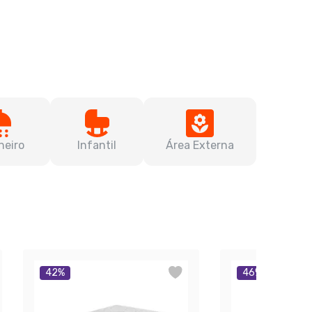
heiro
Infantil
Área Externa
42
%
46
%