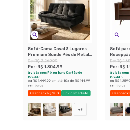
Sofá-Cama Casal 3 Lugares
Sofá para
Premium Suede Pés de Metal
Recepção
Preto
Revestim
De:
R$ 2.269,99
De:
R$ 1.6
Por:
R$ 1.304,99
Por:
R$ 1
à vista com Pix ou 1x no Cartão de
à vista com 
Crédito
Crédito
ou
R$ 1.449,99
em até
10
x de
R$ 144,99
ou
R$ 1.259,
sem juros
sem juros
Cashback R$ 200
Envio Imediato
Cashback 
Exclusivo Mobly
+
9