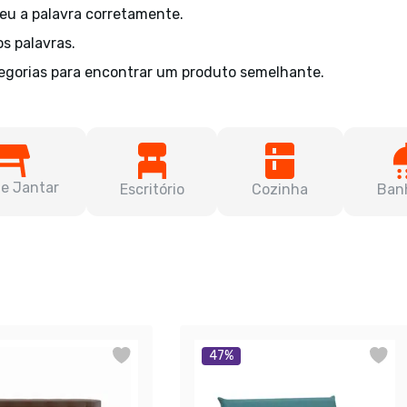
veu a palavra corretamente.
os palavras.
egorias para encontrar um produto semelhante.
de Jantar
Escritório
Cozinha
Ban
47
%