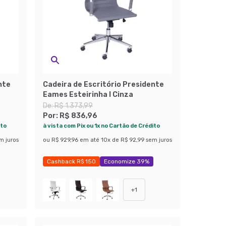
nte
Cadeira de Escritório Presidente
Eames Esteirinha I Cinza
De:
R$ 1.373,99
Por:
R$ 836,96
ito
à vista com Pix ou 1x no Cartão de Crédito
m juros
ou
R$ 929,96
em até
10
x de
R$ 92,99
sem juros
Cashback R$ 150
Economize 39%
+
1