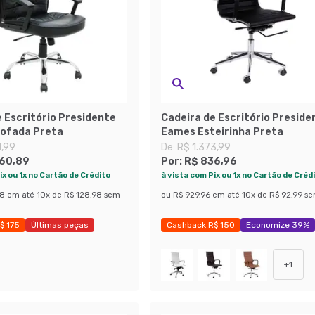
 Escritório Presidente
Cadeira de Escritório Preside
tofada Preta
Eames Esteirinha Preta
1,99
De:
R$ 1.373,99
160,89
Por:
R$ 836,96
ix ou 1x no Cartão de Crédito
à vista com Pix ou 1x no Cartão de Créd
88
em até
10
x de
R$ 128,98
sem
ou
R$ 929,96
em até
10
x de
R$ 92,99
se
$ 175
Últimas peças
Cashback R$ 150
Economize 39%
 37%
+
1