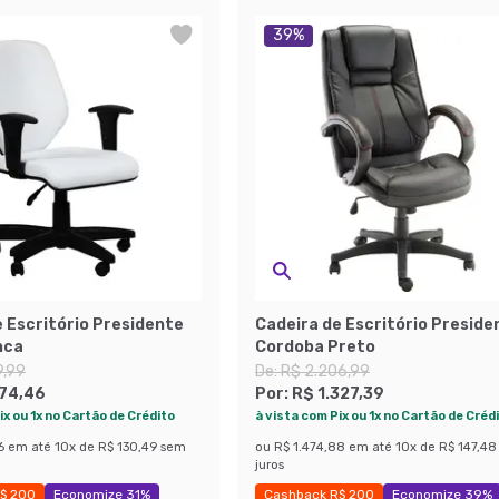
39
%
 Escritório Presidente
Cadeira de Escritório Preside
nca
Cordoba Preto
9,99
De:
R$ 2.206,99
174,46
Por:
R$ 1.327,39
ix ou 1x no Cartão de Crédito
à vista com Pix ou 1x no Cartão de Créd
6
em até
10
x de
R$ 130,49
sem
ou
R$ 1.474,88
em até
10
x de
R$ 147,48
juros
$ 200
Economize 31%
Cashback R$ 200
Economize 39%