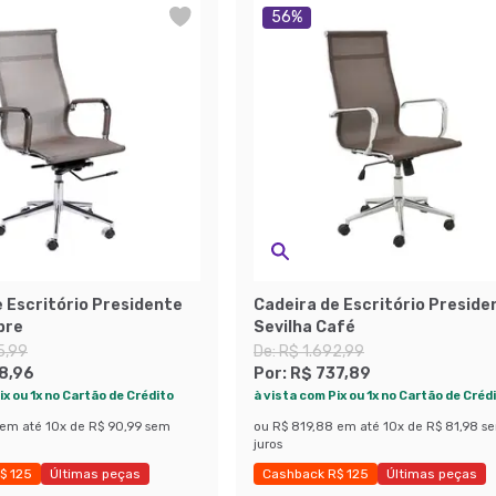
56
%
 Escritório Presidente
Cadeira de Escritório Preside
bre
Sevilha Café
5,99
De:
R$ 1.692,99
8,96
Por:
R$ 737,89
ix ou 1x no Cartão de Crédito
à vista com Pix ou 1x no Cartão de Créd
em até
10
x de
R$ 90,99
sem
ou
R$ 819,88
em até
10
x de
R$ 81,98
s
juros
$ 125
Últimas peças
Cashback R$ 125
Últimas peças