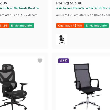
9,89
Por:
R$ 553,48
ix ou 1x no Cartão de Crédito
à vista com Pix ou 1x no Cartão de Créd
em até
10
x de
R$ 79,98
sem
ou
R$ 614,98
em até
10
x de
R$ 61,49
se
$ 125
Envio Imediato
Cashback R$ 100
Envio Imediato
 36%
Economize 52%
53
%