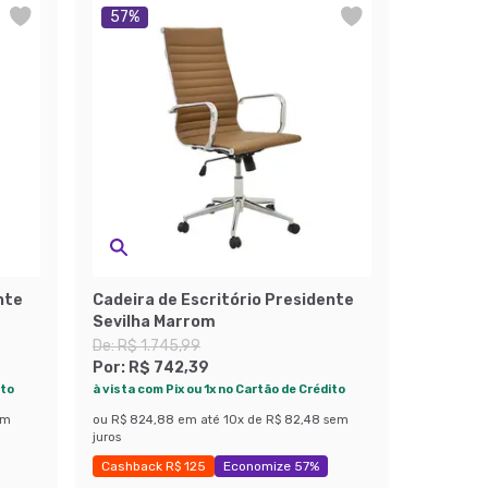
57
%
nte
Cadeira de Escritório Presidente
Sevilha Marrom
De:
R$ 1.745,99
Por:
R$ 742,39
ito
à vista com Pix ou 1x no Cartão de Crédito
em
ou
R$ 824,88
em até
10
x de
R$ 82,48
sem
juros
Cashback R$ 125
Economize 57%