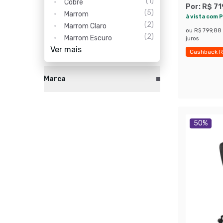
(
1
)
Cobre
Por:
R$ 71
(
5
)
Marrom
à vista com P
(
2
)
Marrom Claro
ou
R$ 799,88
(
2
)
Marrom Escuro
juros
Ver mais
Cashback R
Economize
Marca
50
%