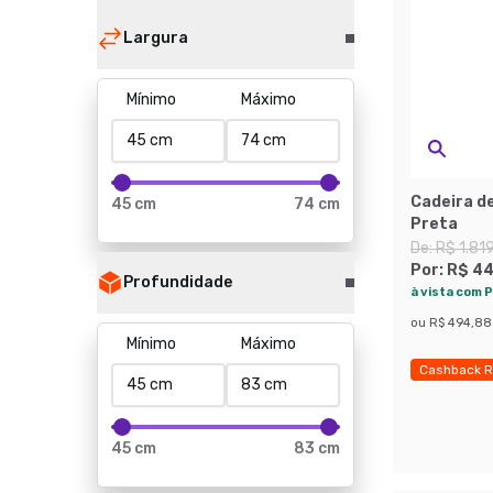
Largura
Mínimo
Máximo
Cadeira de
45 cm
74 cm
Preta
De:
R$ 1.81
Por:
R$ 44
Profundidade
à vista com P
ou
R$ 494,88
Mínimo
Máximo
Cashback R
Economize
45 cm
83 cm