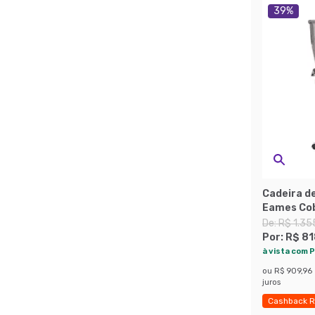
39
%
Cadeira de
Eames Co
De:
R$ 1.35
Por:
R$ 81
à vista com P
ou
R$ 909,96
juros
Cashback R