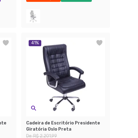
Economize 36%
41
%
nte
Cadeira de Escritório Presidente
Giratória Oslo Preta
De:
R$ 2.201,99