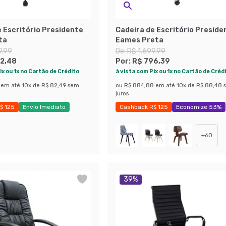
 Escritório Presidente
Cadeira de Escritório Presiden
ta
Eames Preta
9,99
De:
R$ 1.699,99
2,48
Por:
R$ 796,39
ix ou 1x no Cartão de Crédito
à vista com Pix ou 1x no Cartão de Créd
em até
10
x de
R$ 82,49
sem
ou
R$ 884,88
em até
10
x de
R$ 88,48
juros
$ 125
Envio Imediato
Cashback R$ 125
Economize 53%
 50%
+
60
39
%