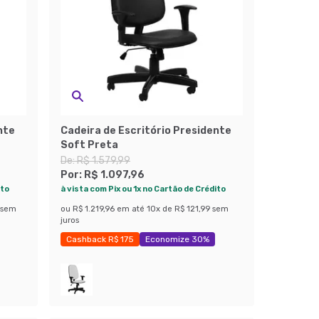
nte
Cadeira de Escritório Presidente
Soft Preta
De:
R$ 1.579,99
Por:
R$ 1.097,96
ito
à vista com Pix ou 1x no Cartão de Crédito
sem
ou
R$ 1.219,96
em até
10
x de
R$ 121,99
sem
juros
Cashback R$ 175
Economize 30%