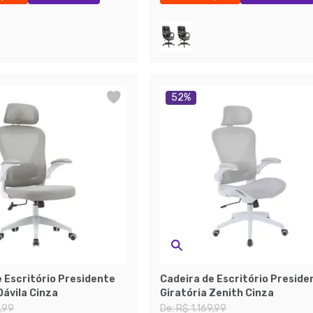
52
%
 Escritório Presidente
Cadeira de Escritório Preside
Dávila Cinza
Giratória Zenith Cinza
9,99
De:
R$ 1.169,99