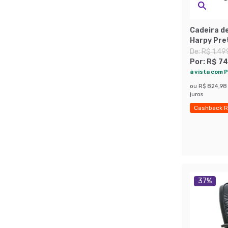
Cadeira de
Harpy Pre
De:
R$ 1.49
Por:
R$ 74
à vista com P
ou
R$ 824,98
juros
Cashback R
Economize
37
%