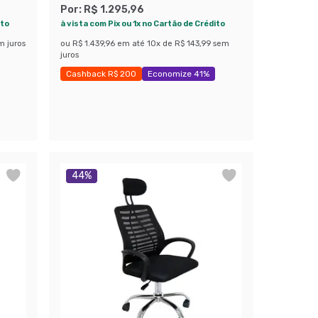
Por:
R$ 1.295,96
ito
à vista com Pix ou 1x no Cartão de Crédito
m juros
ou
R$ 1.439,96
em até
10
x de
R$ 143,99
sem
juros
Cashback R$ 200
Economize 41%
44
%