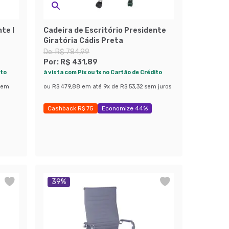
te I
Cadeira de Escritório Presidente
Giratória Cádis Preta
De:
R$ 784,99
Por:
R$ 431,89
ito
à vista com Pix ou 1x no Cartão de Crédito
sem
ou
R$ 479,88
em até
9
x de
R$ 53,32
sem juros
Cashback R$ 75
Economize 44%
39
%