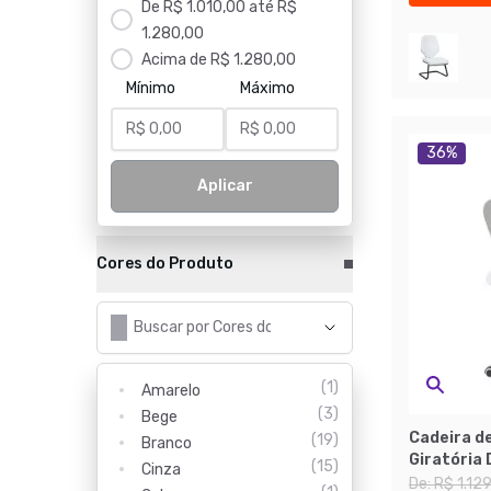
De R$ 1.010,00 até R$
1.280,00
Acima de R$ 1.280,00
Mínimo
Máximo
36
%
Aplicar
Cores do Produto
(
1
)
Amarelo
(
3
)
Bege
Cadeira de
(
19
)
Branco
Giratória 
(
15
)
Cinza
De:
R$ 1.12