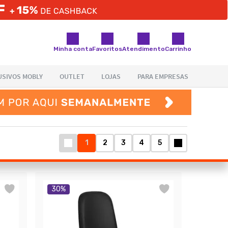
Minha conta
Favoritos
Atendimento
Carrinho
1
2
3
4
5
30
%