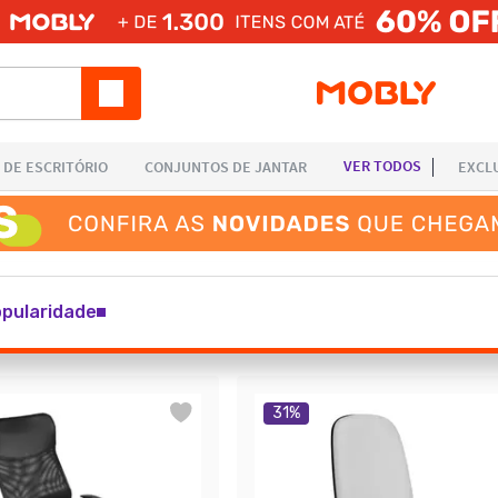
pularidade
31
%