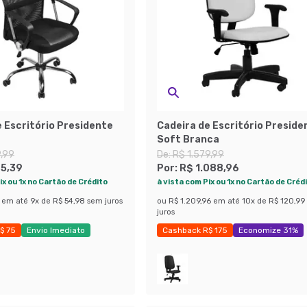
 Escritório Presidente
Cadeira de Escritório Preside
Soft Branca
9,99
De:
R$ 1.579,99
5,39
Por:
R$ 1.088,96
ix ou 1x no Cartão de Crédito
à vista com Pix ou 1x no Cartão de Créd
em até
9
x de
R$ 54,98
sem juros
ou
R$ 1.209,96
em até
10
x de
R$ 120,99
juros
$ 75
Envio Imediato
Cashback R$ 175
Economize 31%
 75%