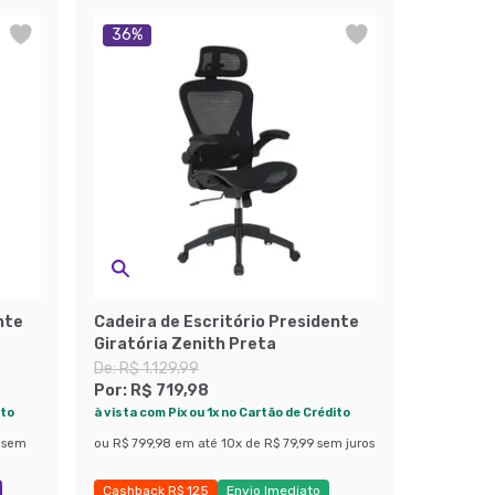
36
%
nte
Cadeira de Escritório Presidente
Giratória Zenith Preta
De:
R$ 1.129,99
Por:
R$ 719,98
ito
à vista com Pix ou 1x no Cartão de Crédito
sem
ou
R$ 799,98
em até
10
x de
R$ 79,99
sem juros
Cashback R$ 125
Envio Imediato