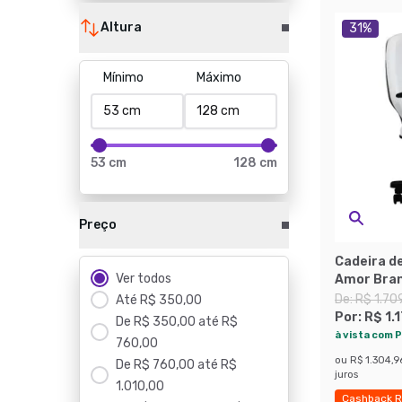
Altura
31
%
Mínimo
Máximo
53 cm
128 cm
Preço
Cadeira de
Ver todos
Amor Bra
De:
R$ 1.70
Até R$ 350,00
Por:
R$ 1.
De R$ 350,00 até R$
à vista com P
760,00
ou
R$ 1.304,9
De R$ 760,00 até R$
juros
1.010,00
Cashback R