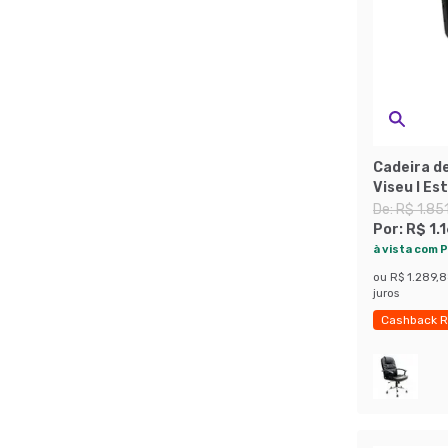
Cadeira de
Viseu I Es
De:
R$ 1.85
Por:
R$ 1.
à vista com P
ou
R$ 1.289,
juros
Cashback R
Economize