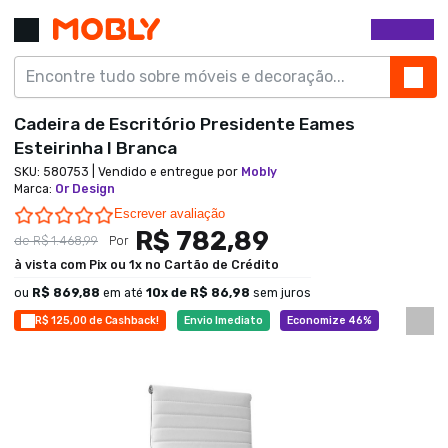
Cadeira de Escritório Presidente Eames
Esteirinha I Branca
SKU:
580753
| Vendido e entregue por
Mobly
Marca
:
Or Design
0.0 star rating
Escrever avaliação
R$ 782,89
de
R$ 1.468,99
Por
à vista com Pix ou 1x no Cartão de Crédito
ou
R$ 869,88
em até
10
x de
R$ 86,98
sem juros
R$ 125,00 de Cashback!
Envio Imediato
Economize 46%