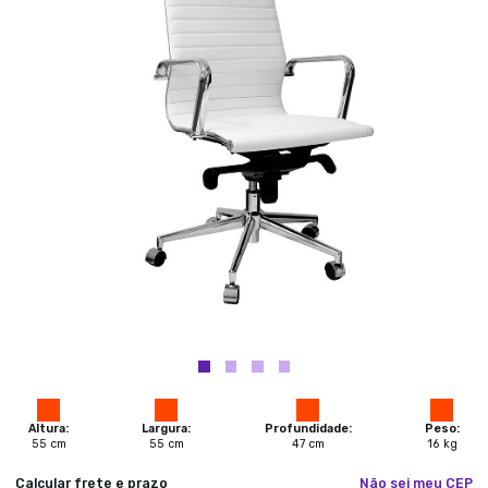
Altura:
Largura:
Profundidade:
Peso:
55
cm
55
cm
47
cm
16
kg
Calcular frete e prazo
Não sei meu CEP