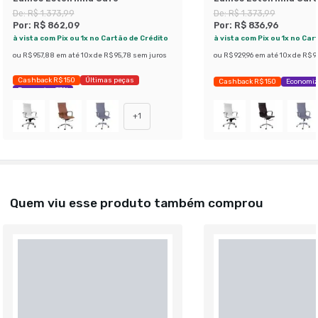
De:
R$ 1.373,99
De:
R$ 1.373,99
Por:
R$ 862,09
Por:
R$ 836,96
à vista com Pix ou 1x no Cartão de Crédito
à vista com Pix ou 1x no Car
ou
R$ 957,88
em até
10
x de
R$ 95,78
sem juros
ou
R$ 929,96
em até
10
x de
R$ 9
Cashback R$ 150
Últimas peças
Cashback R$ 150
Economiz
Economize 37%
+
1
Quem viu esse produto também comprou