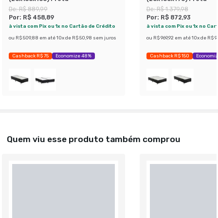
De:
R$ 889,99
De:
R$ 1.379,98
Por:
R$ 458,89
Por:
R$ 872,93
à vista com Pix ou 1x no Cartão de Crédito
à vista com Pix ou 1x no Car
ou
R$ 509,88
em até
10
x de
R$ 50,98
sem juros
ou
R$ 969,92
em até
10
x de
R$ 9
Cashback R$ 75
Economize 48%
Cashback R$ 150
Economiz
Quem viu esse produto também comprou