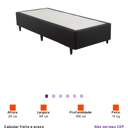
Altura:
Largura:
Profundidade:
Peso:
28
cm
88
cm
188
cm
19
kg
Calcular frete e prazo
Não sei meu CEP