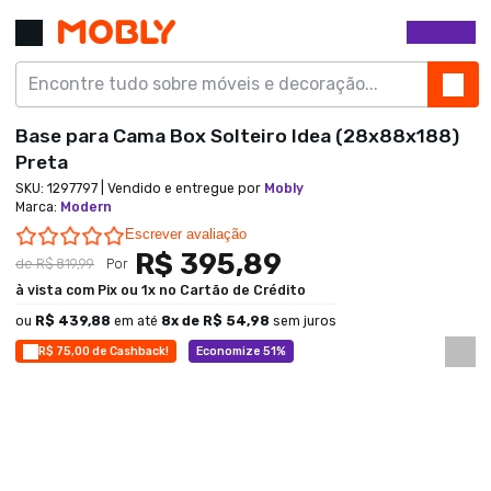
Base para Cama Box Solteiro Idea (28x88x188)
Preta
SKU:
1297797
| Vendido e entregue por
Mobly
Marca
:
Modern
0.0 star rating
Escrever avaliação
R$ 395,89
de
R$ 819,99
Por
à vista com Pix ou 1x no Cartão de Crédito
ou
R$ 439,88
em até
8
x de
R$ 54,98
sem juros
R$ 75,00 de Cashback!
Economize 51%