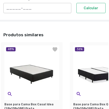
Calcular
Produtos similares
48
%
36
%
Base para Cama Box Casal Idea
Base para Cama Box Q
(28x138x188) Preta
(28x158x198) Preta