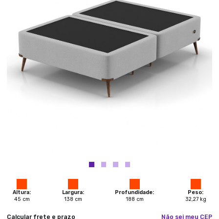
Altura:
Largura:
Profundidade:
Peso:
45
cm
138
cm
188
cm
32,27
kg
Calcular frete e prazo
Não sei meu CEP