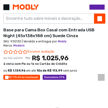
Base para Cama Box Casal com Entrada USB
Night (45x138x188 cm) Suede Cinza
SKU:
935130
| Vendido e entregue por
Mobly
Marca
:
Modern
0.0 star rating
Escrever avaliação
R$ 1.025,96
de
R$ 1.629,99
Por
à vista com Pix ou 1x no Cartão de Crédito
ou
R$ 1.139,96
em até
10
x de
R$ 113,99
sem juros
R$ 175,00 de Cashback!
Economize 37%