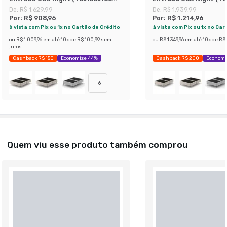
cm) Suede Bege
cm) Suede Bege
De:
R$ 1.629,99
De:
R$ 1.939,99
Por:
R$ 908,96
Por:
R$ 1.214,96
à vista com Pix ou 1x no Cartão de Crédito
à vista com Pix ou 1x no Car
ou
R$ 1.009,96
em até
10
x de
R$ 100,99
sem
ou
R$ 1.349,96
em até
10
x de
R$ 
juros
Cashback R$ 150
Economize 44%
Cashback R$ 200
Economi
+
6
Quem viu esse produto também comprou