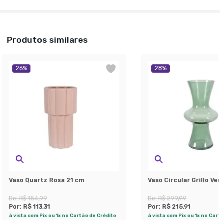
Produtos similares
26
%
28
%
Vaso Quartz Rosa 21 cm
Vaso Circular Grillo Ve
De:
R$ 154,99
De:
R$ 299,99
Por:
R$ 113,31
Por:
R$ 215,91
à vista com Pix ou 1x no Cartão de Crédito
à vista com Pix ou 1x no Car