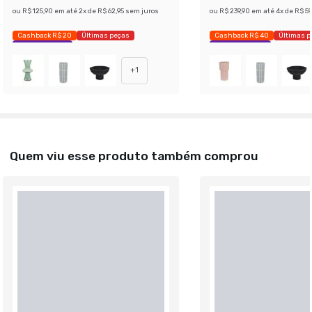
ou
R$ 125,90
em até
2
x de
R$ 62,95
sem juros
ou
R$ 239,90
em até
4
x de
R$ 59
Cashback R$ 20
Últimas peças
Cashback R$ 40
Últimas p
Economize 26%
Economize 28%
+
1
Quem viu esse produto também comprou