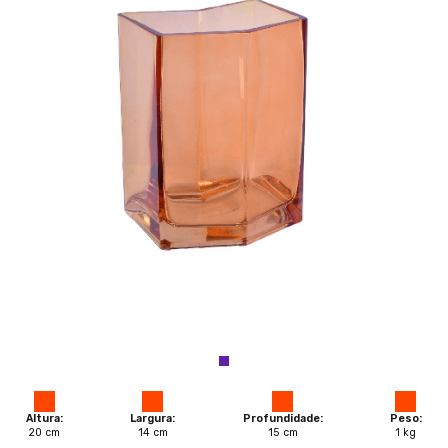
Altura:
Largura:
Profundidade:
Peso:
20
cm
14
cm
15
cm
1
kg