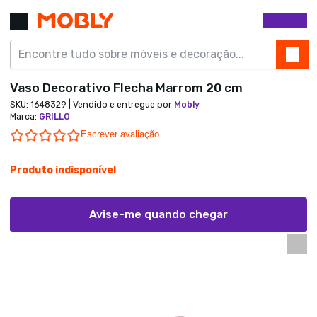
Vaso Decorativo Flecha Marrom 20 cm
SKU:
1648329
| Vendido e entregue por
Mobly
Marca
:
GRILLO
0.0 star rating
Escrever avaliação
Produto indisponível
Avise-me quando chegar