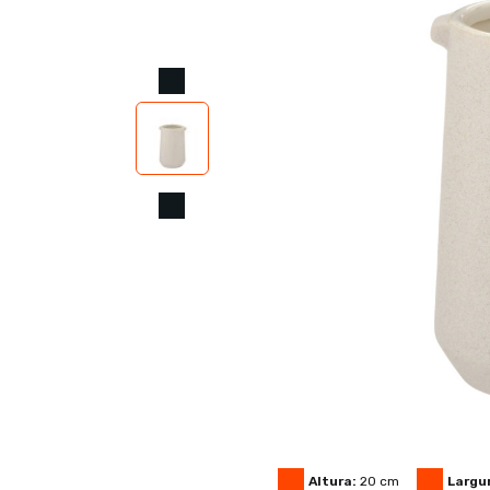
Altura:
20
cm
Largu