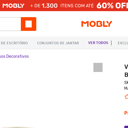
sos Decorativos
V
B
S
M
P