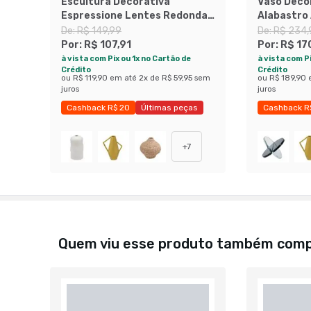
Escultura Decorativa
Vaso Deco
Espressione Lentes Redondas
Alabastro 
Âmbar
De:
R$ 149,99
De:
R$ 234,
Por:
R$ 107,91
Por:
R$ 17
à vista com Pix ou 1x no Cartão de
à vista com Pi
Crédito
Crédito
ou
R$ 119,90
em até
2
x de
R$ 59,95
sem
ou
R$ 189,90
juros
juros
Cashback R$ 20
Últimas peças
Cashback R
Economize 28%
Economize 
+
7
Quem viu esse produto também com