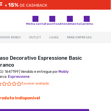
Minha conta
Favoritos
Atendimento
Carrinho
aso Decorativo Espressione Basic
ranco
KU:
1647199
| Vendido e entregue por
Mobly
arca
:
Espressione
0.0 star rating
Escrever avaliação
roduto indisponível