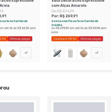
rativo Espressione
Vaso Decorativo Espressione
Areia
com Alças Amarelo
99
De:
R$ 374,99
0,91
Por:
R$ 269,91
x ou 1x no Cartão de
à vista com Pix ou 1x no Cartão de
Crédito
em até
3
x de
R$ 63,30
sem
ou
R$ 299,90
em até
5
x de
R$ 59,98
sem
juros
$ 30
Últimas peças
Cashback R$ 50
Últimas peças
27%
Economize 28%
+
7
+
7
prou