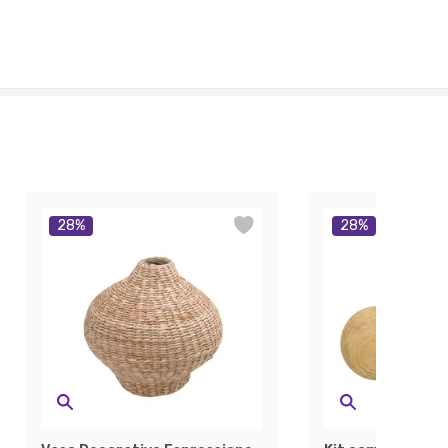
28
%
28
%