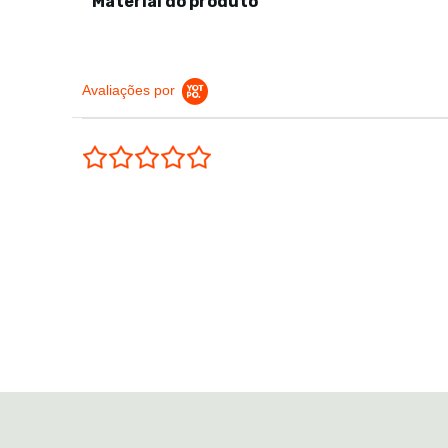
Material do produto
Avaliações por
0.0 star rating