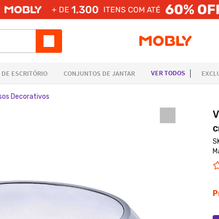
sos Decorativos
V
S
M
P