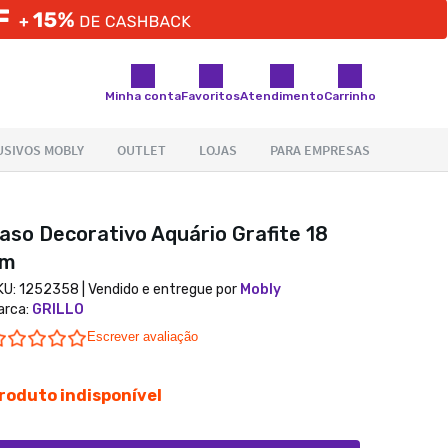
Minha conta
Favoritos
Atendimento
Carrinho
aso Decorativo Aquário Grafite 18
cm
KU:
1252358
| Vendido e entregue por
Mobly
arca
:
GRILLO
0.0 star rating
Escrever avaliação
roduto indisponível