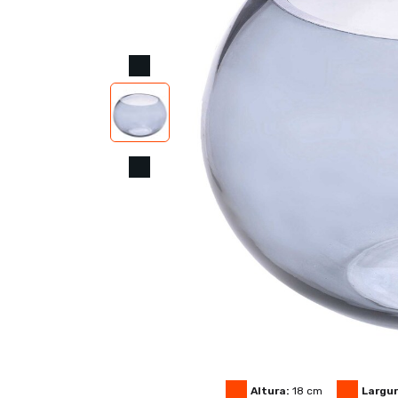
Altura:
18
cm
Largur