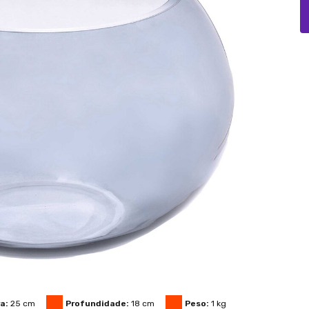
a:
25
cm
Profundidade:
18
cm
Peso:
1
kg