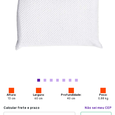
Altura:
Largura:
Profundidade:
Peso:
13
cm
60
cm
40
cm
0,88
kg
Calcular frete e prazo
Não sei meu CEP