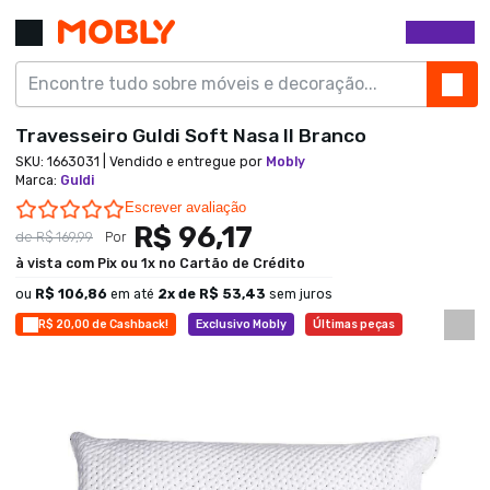
Travesseiro Guldi Soft Nasa II Branco
SKU:
1663031
| Vendido e entregue por
Mobly
Marca
:
Guldi
0.0 star rating
Escrever avaliação
R$ 96,17
de
R$ 169,99
Por
à vista com Pix ou 1x no Cartão de Crédito
ou
R$ 106,86
em até
2
x de
R$ 53,43
sem juros
R$ 20,00 de Cashback!
Exclusivo Mobly
Últimas peças
Economize 43%