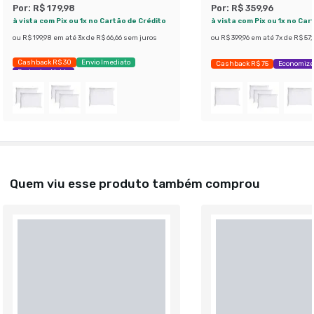
Por:
R$ 179,98
Por:
R$ 359,96
à vista com Pix ou 1x no Cartão de Crédito
à vista com Pix ou 1x no Car
ou
R$ 199,98
em até
3
x de
R$ 66,66
sem juros
ou
R$ 399,96
em até
7
x de
R$ 57,
Cashback R$ 30
Envio Imediato
Cashback R$ 75
Economize
Exclusivo Mobly
Quem viu esse produto também comprou