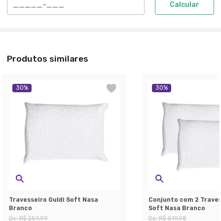
Calcular
Produtos similares
30
%
30
%
Travesseiro Guldi Soft Nasa
Conjunto com 2 Traves
Branco
Soft Nasa Branco
De:
R$ 259,99
De:
R$ 519,98