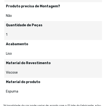
Produto precisa de Montagem?
Não
Quantidade de Peças
1
Acabamento
Liso
Material do Revestimento
Viscose
Material do produto
Espuma
*A tonalidade da cor pode variar de acordo com o (I) lote do fabricante; e/ou