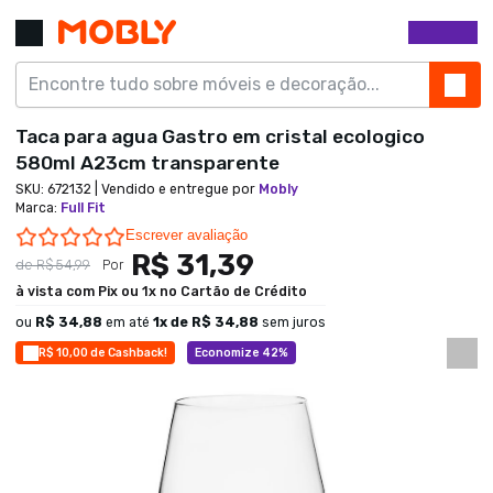
Taca para agua Gastro em cristal ecologico
580ml A23cm transparente
SKU:
672132
| Vendido e entregue por
Mobly
Marca
:
Full Fit
0.0 star rating
Escrever avaliação
R$ 31,39
de
R$ 54,99
Por
à vista com Pix ou 1x no Cartão de Crédito
ou
R$ 34,88
em até
1
x de
R$ 34,88
sem juros
R$ 10,00 de Cashback!
Economize 42%