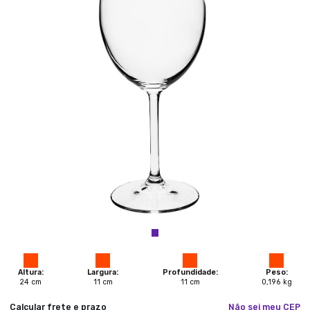
Altura:
Largura:
Profundidade:
Peso:
24
cm
11
cm
11
cm
0,196
kg
Calcular frete e prazo
Não sei meu CEP