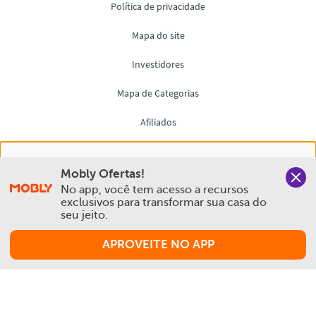
Nós salvamos o seu histórico de uso pra oferecer a melhor
Mobly Ofertas!
experiência na Mobly. Quando você navega no nosso site,
No app, você tem acesso a recursos 
aceita esta condição
exclusivos para transformar sua casa do 
seu jeito.
Política de Privacidade e Cookies
APROVEITE NO APP
Aceitar e Fechar
Comprar