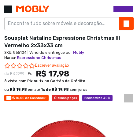
Sousplat Natalino Espressione Christmas III
Vermelho 2x33x33 cm
SKU:
865104
| Vendido e entregue por
Mobly
Marca
:
Espressione Christmas
0.0 star rating
Escrever avaliação
R$ 17,98
de
R$ 29,99
Por
à vista com Pix ou 1x no Cartão de Crédito
ou
R$ 19,98
em até
1
x de
R$ 19,98
sem juros
R$ 10,00 de Cashback!
Últimas peças
Economize 40%