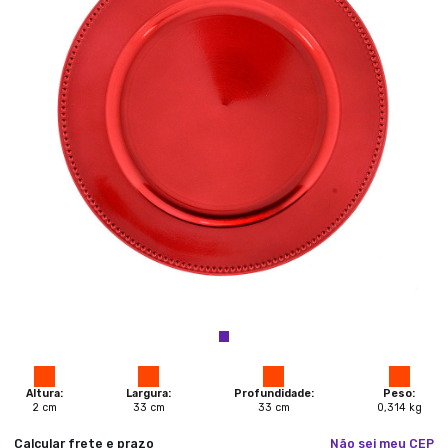
Altura:
Largura:
Profundidade:
Peso:
2
cm
33
cm
33
cm
0,314
kg
Calcular frete e prazo
Não sei meu CEP