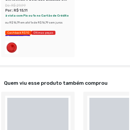
De:
R$ 29,99
Por:
R$ 15,11
à vista com Pix ou 1x no Cartão de Crédito
ou
R$ 16,79
em até
1
x de
R$ 16,79
sem juros
Cashback R$ 10
Últimas peças
Economize 49%
Quem viu esse produto também comprou