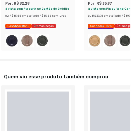
Por:
R$ 32,29
Por:
R$ 35,97
à vista com Pix ou 1x no Cartão de Crédito
à vista com Pix ou 1x no Car
ou
R$ 35,88
em até
1
x de
R$ 35,88
sem juros
ou
R$ 39,98
em até
1
x de
R$ 39,9
Cashback R$ 10
Últimas peças
Cashback R$ 10
Últimas p
Economize 35%
Economize 28%
Quem viu esse produto também comprou