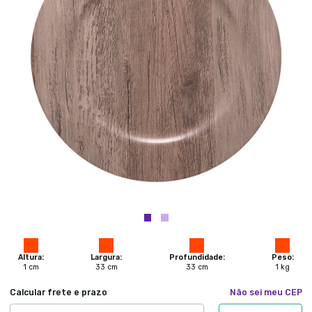
Altura:
Largura:
Profundidade:
Peso:
1
cm
33
cm
33
cm
1
kg
Calcular frete e prazo
Não sei meu CEP