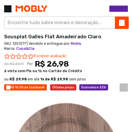
Sousplat Galles Flat Amadeirado Claro
SKU:
1257277
| Vendido e entregue por
Mobly
Marca
:
Copa&Cia
0.0 star rating
Escrever avaliação
R$ 26,98
de
R$ 39,99
Por
à vista com Pix ou 1x no Cartão de Crédito
ou
R$ 29,98
em até
1
x de
R$ 29,98
sem juros
R$ 10,00 de Cashback!
Últimas peças
Economize 32%