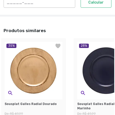
Calcular
Produtos similares
35
%
28
%
Sousplat Galles Radial Dourado
Sousplat Galles Radial
Marinho
De:
R$ 49,99
De:
R$ 49,99