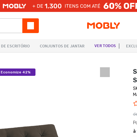
S
Economize 42%
S
S
M
d
P
à