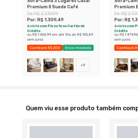
Sofá-Cama 3 Lugares Casal
Sofá-Cama
Premium II Suede Café
Premium 
De:
R$ 2.239,99
De:
R$ 2.33
Por:
R$ 1.309,49
Por:
R$ 1.
à vista com Pix ou 1x no Cartão de
à vista com Pi
Crédito
Crédito
ou
R$ 1.454,99
em até
10
x de
R$ 145,49
ou
R$ 1.479,96
sem juros
sem juros
Cashback R$ 200
Envio Imediato
Cashback R
Exclusivo Mobly
Economize
+
9
Quem viu esse produto também com