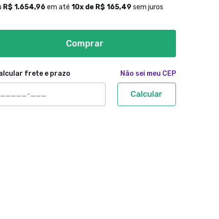
u
R$ 1.654,96
em até
10
x de
R$ 165,49
sem juros
Comprar
alcular frete e prazo
Não sei meu CEP
Calcular