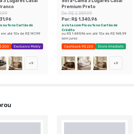
 3 Lugares Casal
Sofá-Cama 3 Lugares Casal
Branco
Premium Preto
9,99
De:
R$ 2.389,99
331,96
Por:
R$ 1.340,96
x ou 1x no Cartão de
à vista com Pix ou 1x no Cartão de
Crédito
em até
10
x de
R$ 147,99
ou
R$ 1.489,96
em até
10
x de
R$ 148,99
sem juros
$ 200
Exclusivo Mobly
Cashback R$ 225
Envio Imediato
 43%
Exclusivo Mobly
+
9
+
9
prou