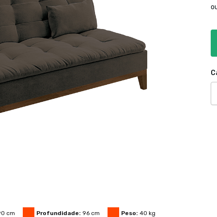
o
C
90
cm
Profundidade:
96
cm
Peso:
40
kg