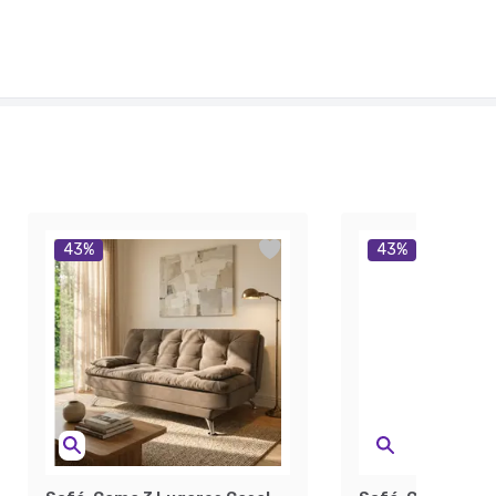
43
%
43
%