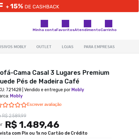
Minha conta
Favoritos
Atendimento
Carrinho
ofá-Cama Casal 3 Lugares Premium
uede Pés de Madeira Café
KU:
721428
| Vendido e entregue por
Mobly
arca
:
Mobly
0.0 star rating
Escrever avaliação
e
R$ 2.589,99
R$ 1.489,46
or
 vista com Pix ou 1x no Cartão de Crédito