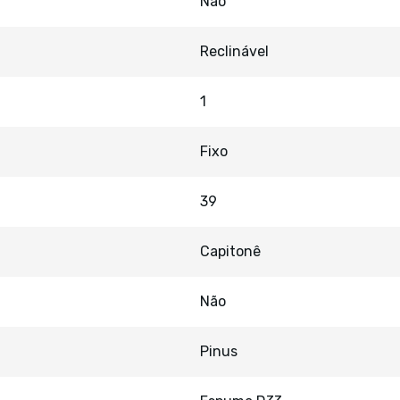
Não
Reclinável
1
Fixo
39
Capitonê
Não
Pinus