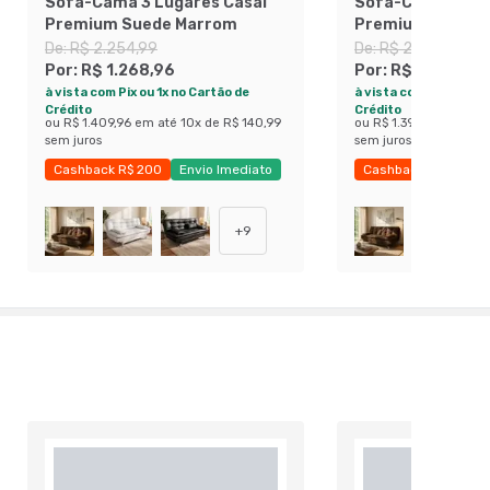
Sofá-Cama 3 Lugares Casal
Sofá-Cama 3 Lug
Premium Suede Marrom
Premium Suede 
De:
R$ 2.254,99
De:
R$ 2.239,99
Por:
R$ 1.268,96
Por:
R$ 1.259,96
à vista com Pix ou 1x no Cartão de
à vista com Pix ou 1x 
Crédito
Crédito
ou
R$ 1.409,96
em até
10
x de
R$ 140,99
ou
R$ 1.399,96
em até
sem juros
sem juros
Cashback R$ 200
Envio Imediato
Cashback R$ 200
Exclusivo Mobly
Exclusivo Mobly
+
9