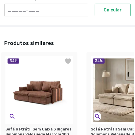
Calcular
Produtos similares
34
%
34
%
Sofá Retrátil Sem Caixa 3 lugares
Sofá Retrátil Sem Caix
Solomons Velosuede Marrom 180
Solomons Velosuede B