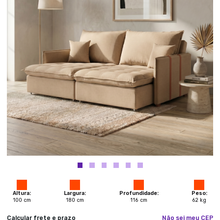
Altura:
Largura:
Profundidade:
Peso:
100
cm
180
cm
116
cm
62
kg
Calcular frete e prazo
Não sei meu CEP