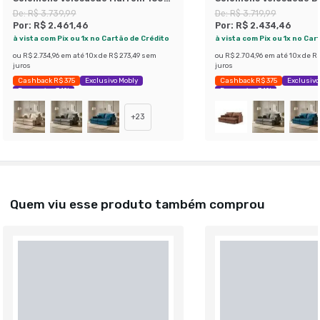
cm
De:
R$ 3.739,99
De:
R$ 3.719,99
Por:
R$ 2.461,46
Por:
R$ 2.434,46
à vista com Pix ou 1x no Cartão de Crédito
à vista com Pix ou 1x no Car
ou
R$ 2.734,96
em até
10
x de
R$ 273,49
sem
ou
R$ 2.704,96
em até
10
x de
R$
juros
juros
Cashback R$ 375
Exclusivo Mobly
Cashback R$ 375
Exclusivo
Economize 34%
Economize 34%
+
23
Quem viu esse produto também comprou