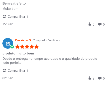
Bem satisfeito
Review by Johny G. on 15 Jun 2026
review stating Bem satisfeito
Muito bom
' Share Review by Johny G. on 15 Jun 2026
Compartilhar
15/06/26
0
0
Cassiano O.
Comprador Verificado
5.0 star rating
produto muito bom
Review by Cassiano O. on 2 May 2025
review stating produto muito bom
Desde a entrega no tempo acordado e a qualidade do produto
tudo perfeito
' Share Review by Cassiano O. on 2 May 2025
Compartilhar
02/05/25
2
0