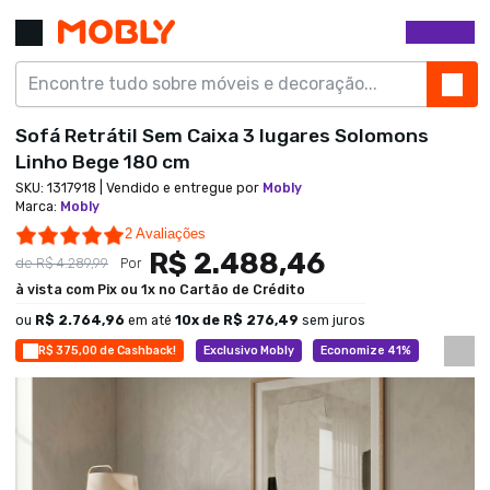
Sofá Retrátil Sem Caixa 3 lugares Solomons
Linho Bege 180 cm
SKU:
1317918
| Vendido e entregue por
Mobly
Marca
:
Mobly
5.0 star rating
2 Avaliações
R$ 2.488,46
de
R$ 4.289,99
Por
à vista com Pix ou 1x no Cartão de Crédito
ou
R$ 2.764,96
em até
10
x de
R$ 276,49
sem juros
R$ 375,00 de Cashback!
Exclusivo Mobly
Economize 41%