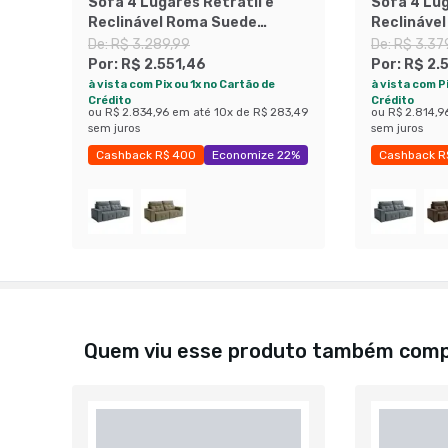
Sofá 4 Lugares Retrátil e
Sofá 4 Lug
Reclinável Roma Suede
Reclináve
Marrom
De:
R$ 3.289,99
De:
R$ 3.37
Por:
R$ 2.551,46
Por:
R$ 2.
à vista com Pix ou 1x no Cartão de
à vista com Pi
Crédito
Crédito
ou
R$ 2.834,96
em até
10
x de
R$ 283,49
ou
R$ 2.814,9
sem juros
sem juros
Cashback R$ 400
Economize 22%
Cashback R
Quem viu esse produto também com