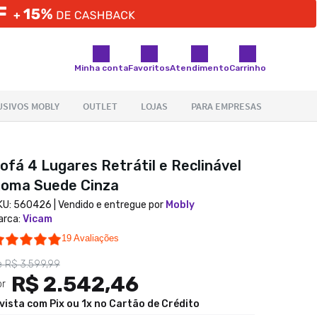
Minha conta
Favoritos
Atendimento
Carrinho
ofá 4 Lugares Retrátil e Reclinável
oma Suede Cinza
KU:
560426
| Vendido e entregue por
Mobly
arca
:
Vicam
4.9 star rating
19 Avaliações
e
R$ 3.599,99
R$ 2.542,46
or
 vista com Pix ou 1x no Cartão de Crédito