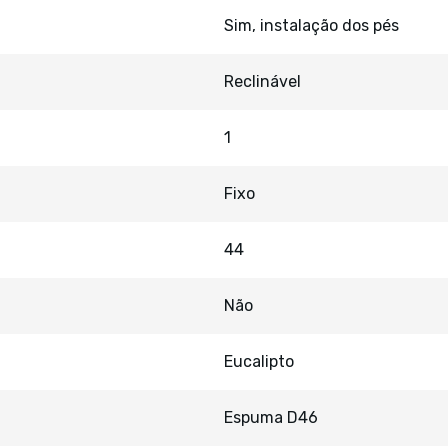
Sim, instalação dos pés
Reclinável
1
Fixo
44
Não
Eucalipto
Espuma D46