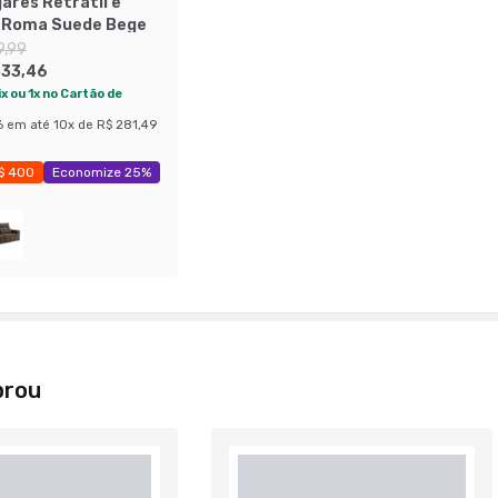
ares Retrátil e
l Roma Suede Bege
9,99
533,46
x ou 1x no Cartão de
6
em até
10
x de
R$ 281,49
$ 400
Economize 25%
prou