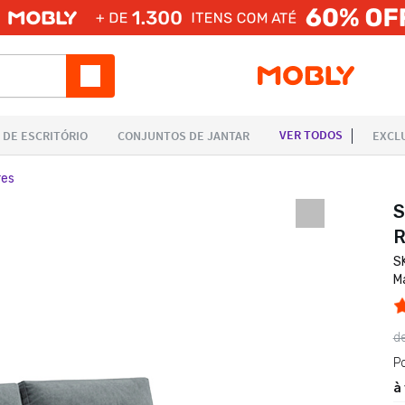
res
S
R
S
M
d
P
à