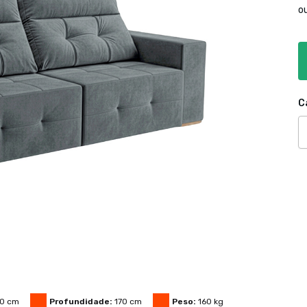
o
C
0
cm
Profundidade:
170
cm
Peso:
160
kg