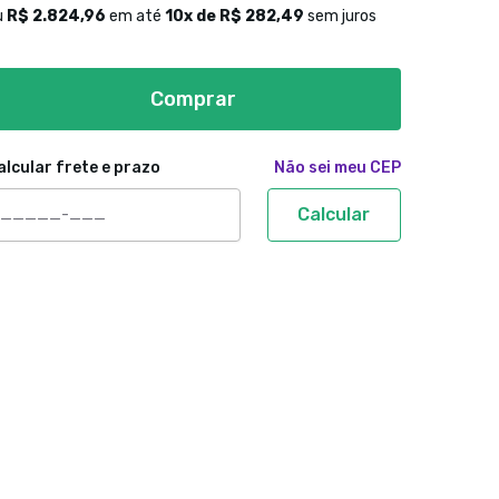
u
R$ 2.824,96
em até
10
x de
R$ 282,49
sem juros
Comprar
alcular frete e prazo
Não sei meu CEP
Calcular