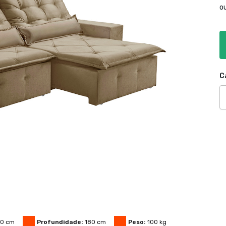
o
C
50
cm
Profundidade:
180
cm
Peso:
100
kg