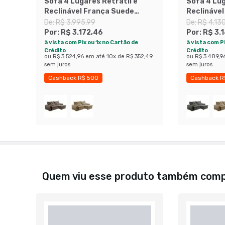
Sofá 4 Lugares Retrátil e
Sofá 4 Lug
Reclinável França Suede
Reclináve
Cinza
Marrom
De:
R$ 3.995,99
De:
R$ 4.13
Por:
R$ 3.172,46
Por:
R$ 3.
à vista com Pix ou 1x no Cartão de
à vista com Pi
Crédito
Crédito
ou
R$ 3.524,96
em até
10
x de
R$ 352,49
ou
R$ 3.489,9
sem juros
sem juros
Cashback R$ 500
Cashback R
Exclusivo Mobly
Economize 20%
Economize 
Quem viu esse produto também com