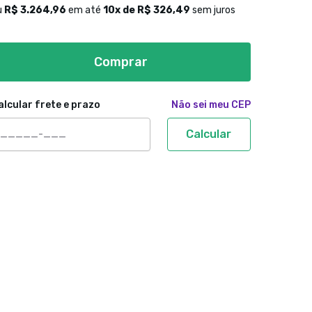
u
R$ 3.264,96
em até
10
x de
R$ 326,49
sem juros
Comprar
alcular frete e prazo
Não sei meu CEP
Calcular