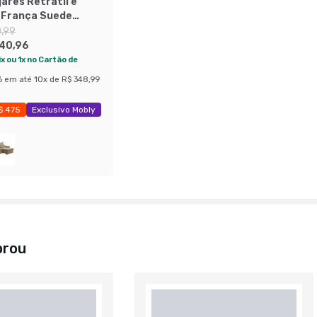
ares Retrátil e
l França Suede
0,99
140,96
x ou 1x no Cartão de
6
em até
10
x de
R$ 348,99
$ 475
Exclusivo Mobly
23%
prou