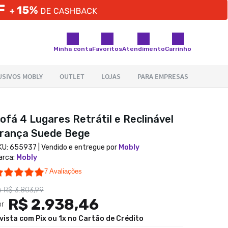
Minha conta
Favoritos
Atendimento
Carrinho
ofá 4 Lugares Retrátil e Reclinável
rança Suede Bege
KU:
655937
| Vendido e entregue por
Mobly
arca
:
Mobly
4.9 star rating
7 Avaliações
e
R$ 3.803,99
R$ 2.938,46
or
 vista com Pix ou 1x no Cartão de Crédito