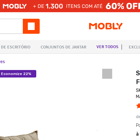
res
S
Economize 22%
F
S
M
d
P
à