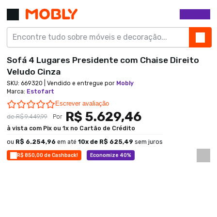
Sofá 4 Lugares Presidente com Chaise Direito
Veludo Cinza
SKU:
669320
| Vendido e entregue por
Mobly
Marca
:
Estofart
0.0 star rating
Escrever avaliação
R$ 5.629,46
de
R$ 9.449,99
Por
à vista com Pix ou 1x no Cartão de Crédito
ou
R$ 6.254,96
em até
10
x de
R$ 625,49
sem juros
R$ 850,00 de Cashback!
Economize 40%