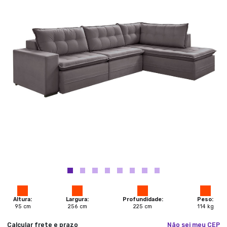
Altura:
Largura:
Profundidade:
Peso:
95
cm
256
cm
225
cm
114
kg
Calcular frete e prazo
Não sei meu CEP