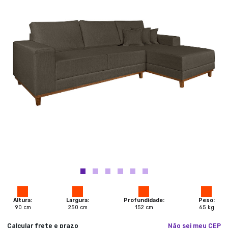
Altura:
Largura:
Profundidade:
Peso:
90
cm
250
cm
152
cm
65
kg
Calcular frete e prazo
Não sei meu CEP