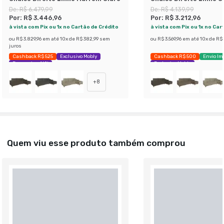
De:
R$ 6.479,99
De:
R$ 4.139,99
Por:
R$ 3.446,96
Por:
R$ 3.212,96
à vista com Pix ou 1x no Cartão de Crédito
à vista com Pix ou 1x no Car
ou
R$ 3.829,96
em até
10
x de
R$ 382,99
sem
ou
R$ 3.569,96
em até
10
x de
R$ 
juros
Cashback R$ 525
Exclusivo Mobly
Cashback R$ 500
Envio Im
Economize 46%
Exclusivo Mobly
+
8
Quem viu esse produto também comprou