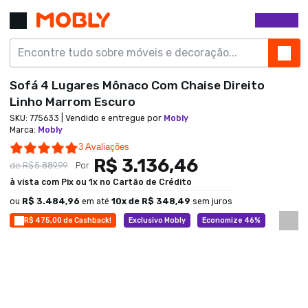
Sofá 4 Lugares Mônaco Com Chaise Direito
Linho Marrom Escuro
SKU:
775633
| Vendido e entregue por
Mobly
Marca
:
Mobly
5.0 star rating
3 Avaliações
R$ 3.136,46
de
R$ 5.889,99
Por
à vista com Pix ou 1x no Cartão de Crédito
ou
R$ 3.484,96
em até
10
x de
R$ 348,49
sem juros
R$ 475,00 de Cashback!
Exclusivo Mobly
Economize 46%