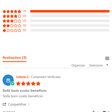
(3)
(0)
(0)
(0)
(0)
Avaliações
(3)
Organizar:
Selecione
Juliane C.
Comprador Verificado
5.0 star rating
Sofá bom custo benefício
Review by Juliane C. on 11 Oct 2024
review stating Sofá bom custo benefício
Sofá bom custo benefício
' Share Review by Juliane C. on 11 Oct 2024
Compartilhar