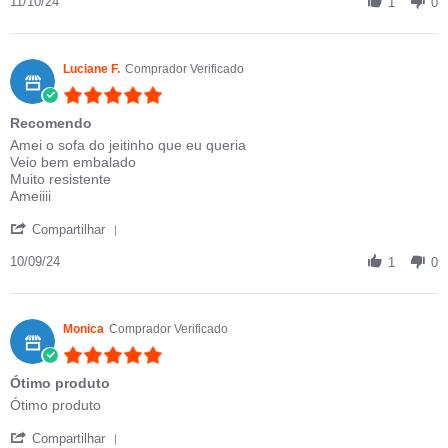
11/10/24
1
0
Luciane F.
Comprador Verificado
5.0 star rating
Recomendo
Review by Luciane F. on 10 Sep 2024
review stating Recomendo
Amei o sofa do jeitinho que eu queria
Veio bem embalado
Muito resistente
Ameiiii
' Share Review by Luciane F. on 10 Sep 2024
Compartilhar
10/09/24
1
0
Monica
Comprador Verificado
5.0 star rating
Ótimo produto
Review by Monica on 19 Sep 2021
review stating Ótimo produto
Ótimo produto
' Share Review by Monica on 19 Sep 2021
Compartilhar