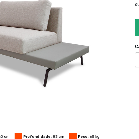
o
C
60
cm
Profundidade:
83
cm
Peso:
65
kg