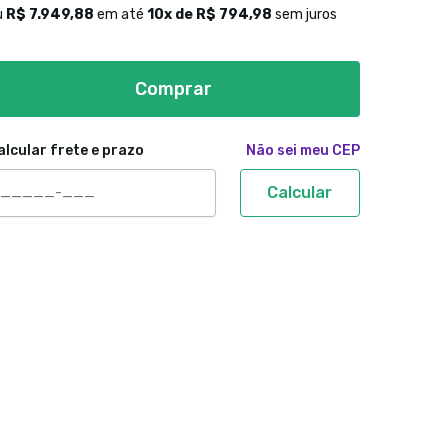
u
R$ 7.949,88
em até
10
x de
R$ 794,98
sem juros
Comprar
alcular frete e prazo
Não sei meu CEP
Calcular