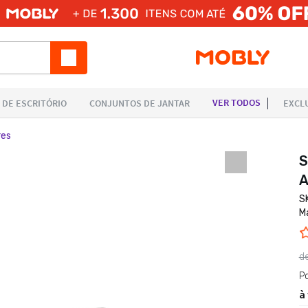
res
S
A
S
M
d
P
à