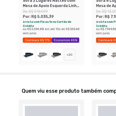
Sofá 3 Lugares Matteo com
Sofá 4 Lu
Mesa de Apoio Esquerda Linho
Mesa de A
Cinza 180 cm
Azul 260 
De:
R$ 9.169,99
De:
R$ 13.0
Por:
R$ 5.035,39
Por:
R$ 7.
à vista com Pix ou 1x no Cartão de
à vista com Pi
Crédito
Crédito
ou
R$ 5.594,88
em até
10
x de
R$ 559,48
ou
R$ 7.949,8
sem juros
sem juros
Cashback R$ 775
Economize 45%
Cashback R
Economize
+
20
Quem viu esse produto também com