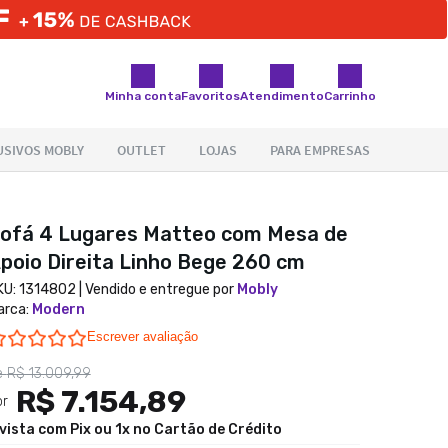
Minha conta
Favoritos
Atendimento
Carrinho
ofá 4 Lugares Matteo com Mesa de
poio Direita Linho Bege 260 cm
KU:
1314802
| Vendido e entregue por
Mobly
arca
:
Modern
0.0 star rating
Escrever avaliação
e
R$ 13.009,99
R$ 7.154,89
or
 vista com Pix ou 1x no Cartão de Crédito