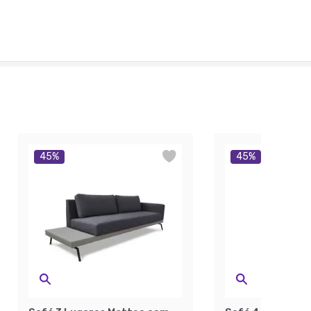
45
%
45
%