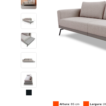
Altura:
85
cm
Largura:
2