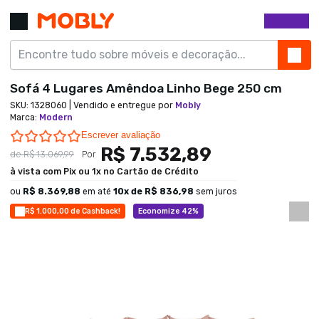
Sofá 4 Lugares Amêndoa Linho Bege 250 cm
SKU:
1328060
| Vendido e entregue por
Mobly
Marca
:
Modern
0.0 star rating
Escrever avaliação
R$ 7.532,89
de
R$ 13.069,99
Por
à vista com Pix ou 1x no Cartão de Crédito
ou
R$ 8.369,88
em até
10
x de
R$ 836,98
sem juros
R$ 1.000,00 de Cashback!
Economize 42%