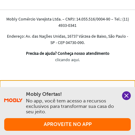
Nós salvamos o seu histórico de uso pra oferecer a melhor
Mobly Ofertas!
experiência na Mobly. Quando você navega no nosso site,
No app, você tem acesso a recursos 
aceita esta condição
exclusivos para transformar sua casa do 
seu jeito.
Política de Privacidade e Cookies
APROVEITE NO APP
Aceitar e Fechar
Comprar