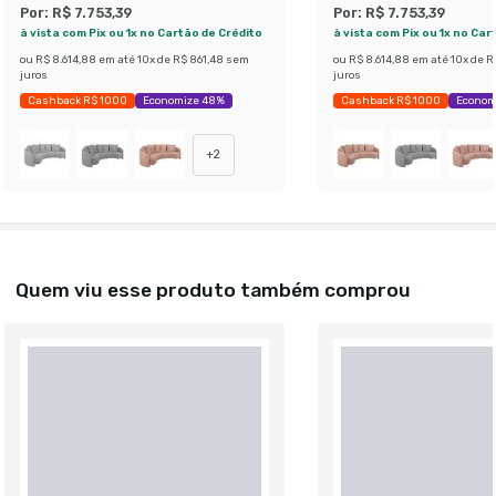
Por:
R$ 7.753,39
Por:
R$ 7.753,39
à vista com Pix ou 1x no Cartão de Crédito
à vista com Pix ou 1x no Car
ou
R$ 8.614,88
em até
10
x de
R$ 861,48
sem
ou
R$ 8.614,88
em até
10
x de
R
juros
juros
Cashback R$ 1000
Economize 48%
Cashback R$ 1000
Econom
+
2
Quem viu esse produto também comprou