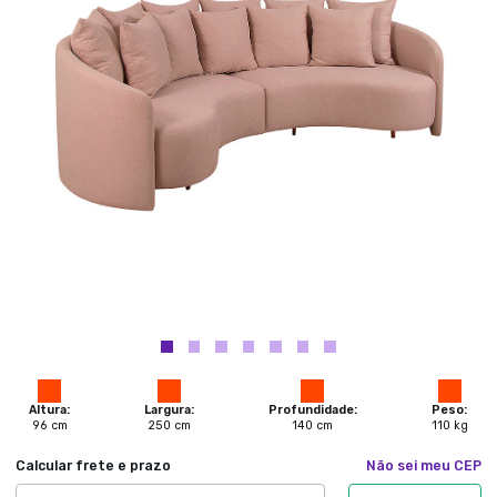
Altura:
Largura:
Profundidade:
Peso:
96
cm
250
cm
140
cm
110
kg
Calcular frete e prazo
Não sei meu CEP