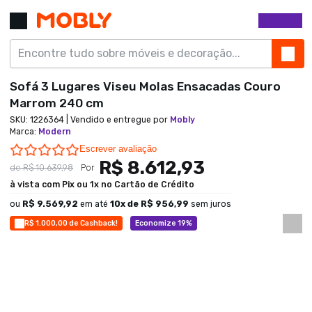
Sofá 3 Lugares Viseu Molas Ensacadas Couro
Marrom 240 cm
SKU:
1226364
| Vendido e entregue por
Mobly
Marca
:
Modern
0.0 star rating
Escrever avaliação
R$ 8.612,93
de
R$ 10.639,98
Por
à vista com Pix ou 1x no Cartão de Crédito
ou
R$ 9.569,92
em até
10
x de
R$ 956,99
sem juros
R$ 1.000,00 de Cashback!
Economize 19%