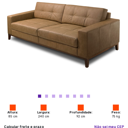
Altura:
Largura:
Profundidade:
Peso:
85
cm
240
cm
92
cm
75
kg
Calcular frete e prazo
Não sei meu CEP