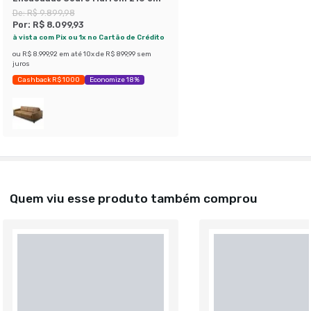
De:
R$ 9.899,98
Por:
R$ 8.099,93
à vista com Pix ou 1x no Cartão de Crédito
ou
R$ 8.999,92
em até
10
x de
R$ 899,99
sem
juros
Cashback R$ 1000
Economize 18%
Quem viu esse produto também comprou