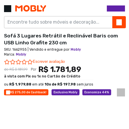
Sofá 3 Lugares Retrátil e Reclinável Baris com
USB Linho Grafite 230 cm
SKU:
1662955
| Vendido e entregue por
Mobly
Marca
:
Mobly
0.0 star rating
Escrever avaliação
R$ 1.781,89
de
R$ 3.189,99
Por
à vista com Pix ou 1x no Cartão de Crédito
ou
R$ 1.979,88
em até
10
x de
R$ 197,98
sem juros
R$ 275,00 de Cashback!
Exclusivo Mobly
Economize 44%