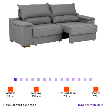
Altura:
Largura:
Profundidade:
Peso:
97
cm
234
cm
103
cm
57
kg
Calcular frete e prazo
Não sei meu CEP