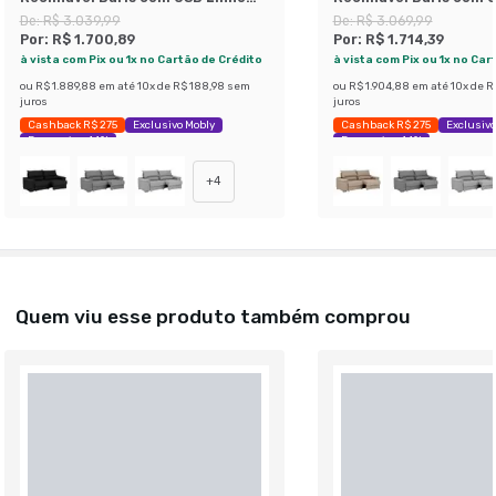
Bege 230 cm
Preto 230 cm
De:
R$ 3.039,99
De:
R$ 3.069,99
Por:
R$ 1.700,89
Por:
R$ 1.714,39
à vista com Pix ou 1x no Cartão de Crédito
à vista com Pix ou 1x no Car
ou
R$ 1.889,88
em até
10
x de
R$ 188,98
sem
ou
R$ 1.904,88
em até
10
x de
R
juros
juros
Cashback R$ 275
Exclusivo Mobly
Cashback R$ 275
Exclusivo
Economize 44%
Economize 44%
+
4
Quem viu esse produto também comprou