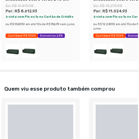
De:
R$ 11.419,98
De:
R$ 13.279,98
Por:
R$ 8.612,93
Por:
R$ 11.024,93
à vista com Pix ou 1x no Cartão de Crédito
à vista com Pix ou 1x no Car
ou
R$ 9.569,92
em até
10
x de
R$ 956,99
sem juros
ou
R$ 12.249,92
em até
10
x de
R
juros
Cashback R$ 1000
Economize 24%
Cashback R$ 1000
Econom
Quem viu esse produto também comprou