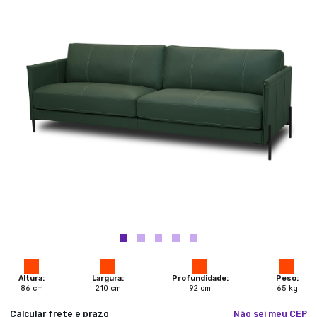
Altura:
Largura:
Profundidade:
Peso:
86
cm
210
cm
92
cm
65
kg
Calcular frete e prazo
Não sei meu CEP