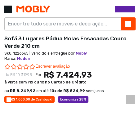
Sofá 3 Lugares Pádua Molas Ensacadas Couro
Verde 210 cm
SKU:
1226365
| Vendido e entregue por
Mobly
Marca
:
Modern
0.0 star rating
Escrever avaliação
R$ 7.424,93
de
R$ 10.319,98
Por
à vista com Pix ou 1x no Cartão de Crédito
ou
R$ 8.249,92
em até
10
x de
R$ 824,99
sem juros
R$ 1.000,00 de Cashback!
Economize 28%