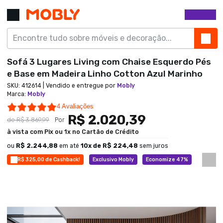
Sofá 3 Lugares Living com Chaise Esquerdo Pés
e Base em Madeira Linho Cotton Azul Marinho
SKU:
412614
| Vendido e entregue por
Mobly
Marca
:
Mobly
4.8 star rating
4 Avaliações
R$ 2.020,39
de
R$ 3.869,99
Por
à vista com Pix ou 1x no Cartão de Crédito
ou
R$ 2.244,88
em até
10
x de
R$ 224,48
sem juros
R$ 325,00 de Cashback!
Exclusivo Mobly
Economize 47%