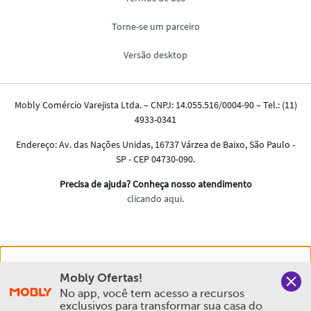
Nós salvamos o seu histórico de uso pra oferecer a melhor
Mobly Ofertas!
experiência na Mobly. Quando você navega no nosso site,
No app, você tem acesso a recursos 
aceita esta condição
exclusivos para transformar sua casa do 