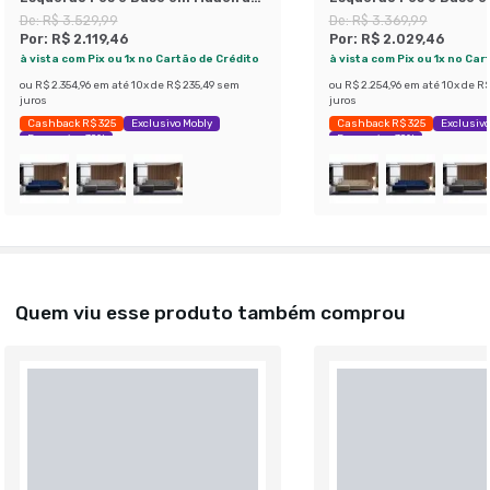
Linho Cotton Bege
Linho Cotton Cinza
De:
R$ 3.529,99
De:
R$ 3.369,99
Por:
R$ 2.119,46
Por:
R$ 2.029,46
à vista com Pix ou 1x no Cartão de Crédito
à vista com Pix ou 1x no Car
ou
R$ 2.354,96
em até
10
x de
R$ 235,49
sem
ou
R$ 2.254,96
em até
10
x de
R$
juros
juros
Cashback R$ 325
Exclusivo Mobly
Cashback R$ 325
Exclusivo
Economize 39%
Economize 39%
Quem viu esse produto também comprou