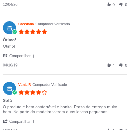
12/04/26
0
0
Cassiana
Comprador Verificado
5.0 star rating
Ótimo!
Review by Cassiana on 4 Oct 2019
review stating Ótimo!
Ótimo!
' Share Review by Cassiana on 4 Oct 2019
Compartilhar
04/10/19
4
0
Vânia F.
Comprador Verificado
4.0 star rating
Sofá
Review by Vânia F. on 15 Apr 2021
review stating Sofá
O produto é bem confortável e bonito. Prazo de entrega muito
bom. Na parte da madeira vieram duas lascas pequenas.
' Share Review by Vânia F. on 15 Apr 2021
Compartilhar