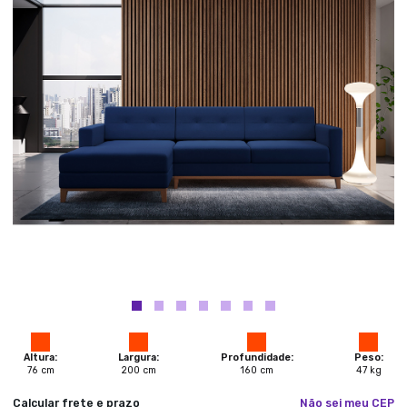
Altura:
Largura:
Profundidade:
Peso:
76
cm
200
cm
160
cm
47
kg
Calcular frete e prazo
Não sei meu CEP