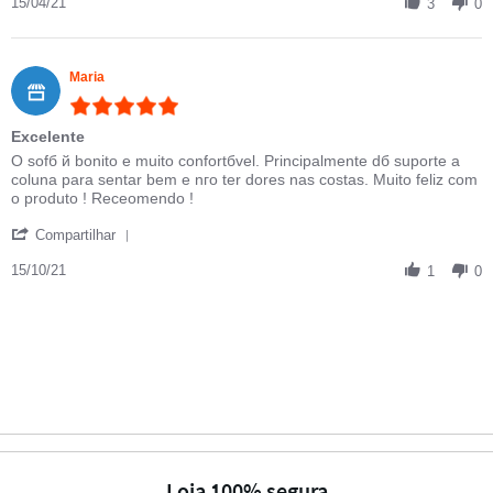
15/04/21
3
0
Maria
5.0 star rating
Excelente
Review by Maria on 15 Oct 2021
review stating Excelente
O sofб й bonito e muito confortбvel. Principalmente dб suporte а
coluna para sentar bem e nгo ter dores nas costas. Muito feliz com
o produto ! Receomendo !
' Share Review by Maria on 15 Oct 2021
Compartilhar
15/10/21
1
0