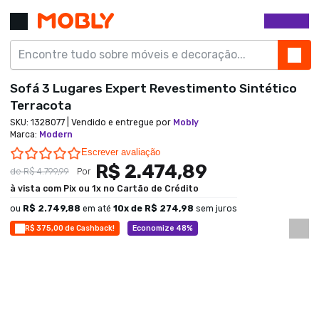
Sofá 3 Lugares Expert Revestimento Sintético
Terracota
SKU:
1328077
| Vendido e entregue por
Mobly
Marca
:
Modern
0.0 star rating
Escrever avaliação
R$ 2.474,89
de
R$ 4.799,99
Por
à vista com Pix ou 1x no Cartão de Crédito
ou
R$ 2.749,88
em até
10
x de
R$ 274,98
sem juros
R$ 375,00 de Cashback!
Economize 48%