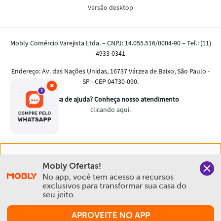
×
Nós salvamos o seu histórico de uso pra oferecer a melhor
Mobly Ofertas!
experiência na Mobly. Quando você navega no nosso site,
No app, você tem acesso a recursos 
aceita esta condição
exclusivos para transformar sua casa do 
seu jeito.
Política de Privacidade e Cookies
APROVEITE NO APP
Aceitar e Fechar
Comprar