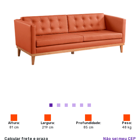
Altura:
Largura:
Profundidade:
Peso:
81
cm
219
cm
85
cm
48
kg
Calcular frete e prazo
Não sei meu CEP