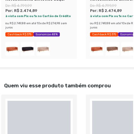
De:
R$ 4.799,99
De:
R$ 4.799,99
Por:
R$ 2.474,89
Por:
R$ 2.474,89
à vista com Pix ou 1x no Cartão de Crédito
à vista com Pix ou 1x no Car
ou
R$ 2.749,88
em até
10
x de
R$ 274,98
sem
ou
R$ 2.749,88
em até
10
x de
R$
juros
juros
Cashback R$ 375
Economize 48%
Cashback R$ 375
Economiz
Quem viu esse produto também comprou