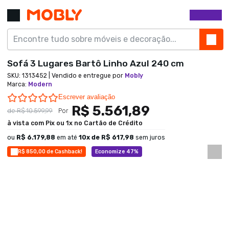
Sofá 3 Lugares Bartô Linho Azul 240 cm
SKU:
1313452
| Vendido e entregue por
Mobly
Marca
:
Modern
0.0 star rating
Escrever avaliação
R$ 5.561,89
de
R$ 10.599,99
Por
à vista com Pix ou 1x no Cartão de Crédito
ou
R$ 6.179,88
em até
10
x de
R$ 617,98
sem juros
R$ 850,00 de Cashback!
Economize 47%