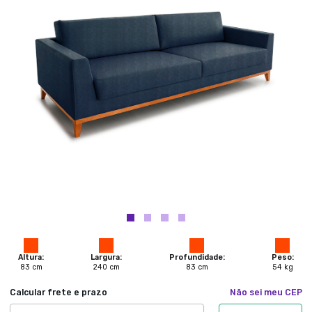
Altura:
Largura:
Profundidade:
Peso:
83
cm
240
cm
83
cm
54
kg
Calcular frete e prazo
Não sei meu CEP