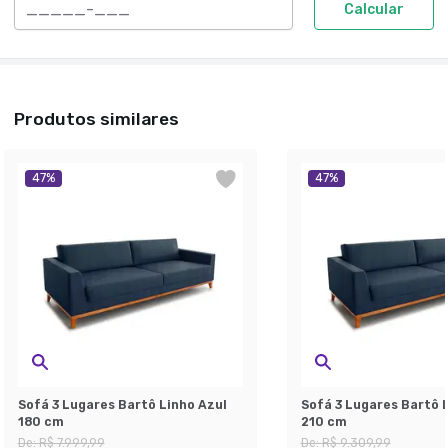
Calcular
Produtos similares
47
%
47
%
Sofá 3 Lugares Bartô Linho Azul
Sofá 3 Lugares Bartô 
180 cm
210 cm
De:
R$ 7.999,99
De:
R$ 9.309,99