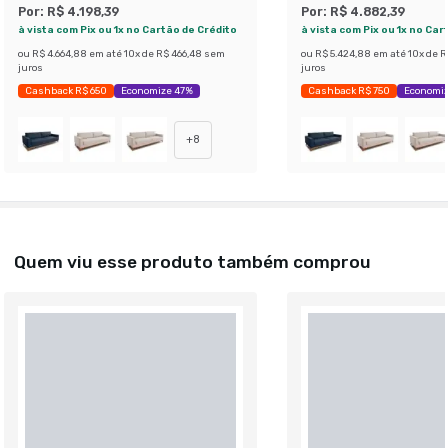
Por:
R$ 4.198,39
Por:
R$ 4.882,39
à vista com Pix ou 1x no Cartão de Crédito
à vista com Pix ou 1x no Car
ou
R$ 4.664,88
em até
10
x de
R$ 466,48
sem
ou
R$ 5.424,88
em até
10
x de
R
juros
juros
Cashback R$ 650
Economize 47%
Cashback R$ 750
Economiz
+
8
Quem viu esse produto também comprou