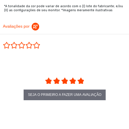
*A tonalidade da cor pode variar de acordo com o (I) lote do fabricante; e/ou
(II) as configurações de seu monitor. *Imagens meramente ilustrativas
Avaliações por
0.0 star rating
SEJA O PRIMEIRO A FAZER UMA AVALIAÇÃO