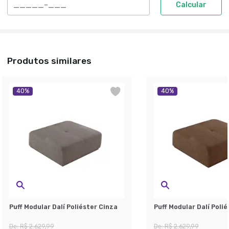
Calcular
Produtos similares
40
%
40
%
Puff Modular Dalí Poliéster Cinza
Puff Modular Dalí Poli
De:
R$ 2.629,99
De:
R$ 2.629,99