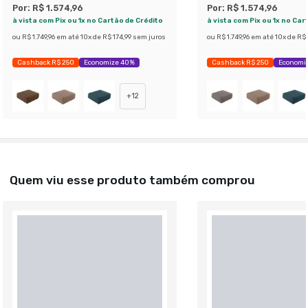
Por:
R$ 1.574,96
Por:
R$ 1.574,96
à vista com Pix ou 1x no Cartão de Crédito
à vista com Pix ou 1x no Car
ou
R$ 1.749,96
em até
10
x de
R$ 174,99
sem juros
ou
R$ 1.749,96
em até
10
x de
R$ 
Cashback R$ 250
Economize 40%
Cashback R$ 250
Economi
+
12
Quem viu esse produto também comprou