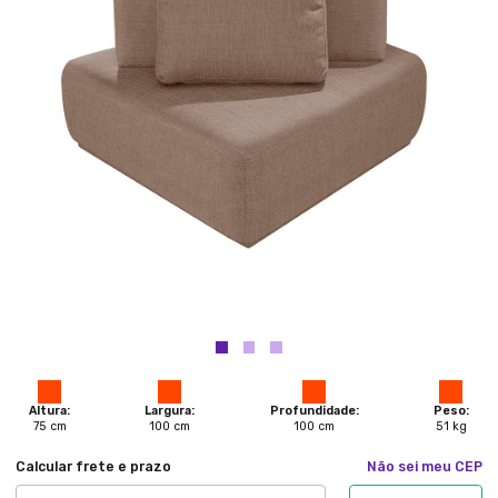
Altura:
Largura:
Profundidade:
Peso:
75
cm
100
cm
100
cm
51
kg
Calcular frete e prazo
Não sei meu CEP