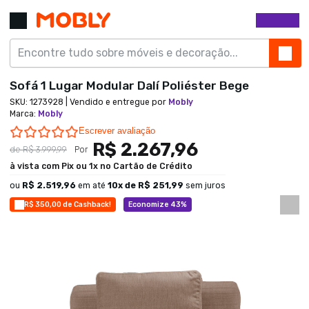
Sofá 1 Lugar Modular Dalí Poliéster Bege
SKU:
1273928
| Vendido e entregue por
Mobly
Marca
:
Mobly
0.0 star rating
Escrever avaliação
R$ 2.267,96
de
R$ 3.999,99
Por
à vista com Pix ou 1x no Cartão de Crédito
ou
R$ 2.519,96
em até
10
x de
R$ 251,99
sem juros
R$ 350,00 de Cashback!
Economize 43%