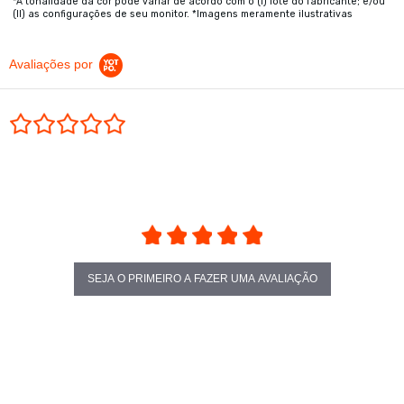
*A tonalidade da cor pode variar de acordo com o (I) lote do fabricante; e/ou
(II) as configurações de seu monitor. *Imagens meramente ilustrativas
Avaliações por
0.0 star rating
SEJA O PRIMEIRO A FAZER UMA AVALIAÇÃO