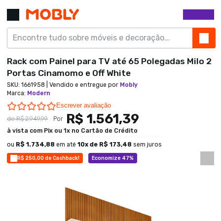
Rack com Painel para TV até 65 Polegadas Milo 2
Portas Cinamomo e Off White
SKU:
1661958
| Vendido e entregue por
Mobly
Marca
:
Modern
0.0 star rating
Escrever avaliação
R$ 1.561,39
de
R$ 2.949,99
Por
à vista com Pix ou 1x no Cartão de Crédito
ou
R$ 1.734,88
em até
10
x de
R$ 173,48
sem juros
R$ 250,00 de Cashback!
Economize 47%