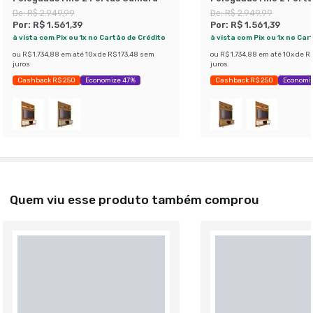
Opala
De:
R$ 2.949,99
De:
R$ 2.949,99
Por:
R$ 1.561,39
Por:
R$ 1.561,39
à vista com Pix ou 1x no Cartão de Crédito
à vista com Pix ou 1x no Car
ou
R$ 1.734,88
em até
10
x de
R$ 173,48
sem
ou
R$ 1.734,88
em até
10
x de
R$
juros
juros
Cashback R$ 250
Economize 47%
Cashback R$ 250
Economi
Quem viu esse produto também comprou