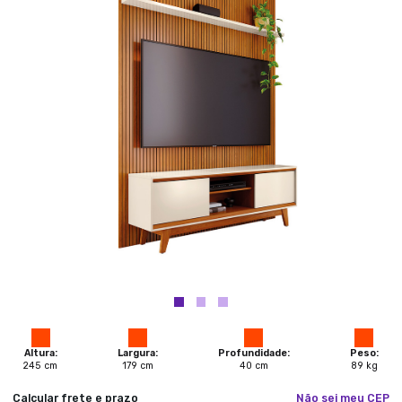
Altura:
Largura:
Profundidade:
Peso:
245
cm
179
cm
40
cm
89
kg
Calcular frete e prazo
Não sei meu CEP