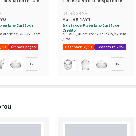
Transparente 10,5
Leiteira Bird Transparente
9
De:
R$ 24,99
,90
Por:
R$ 17,91
x ou 1x no Cartão de
à vista com Pix ou 1x no Cartão de
Crédito
m até
1
x de
R$ 39,90
sem
ou
R$ 19,90
em até
1
x de
R$ 19,89
sem
juros
$ 10
Últimas peças
Cashback R$ 10
Economize 28%
28%
+
2
+
2
prou