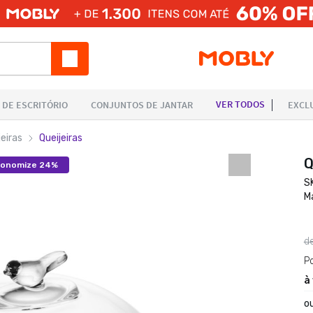
jeiras
Queijeiras
Q
conomize 24%
S
M
d
P
à
o