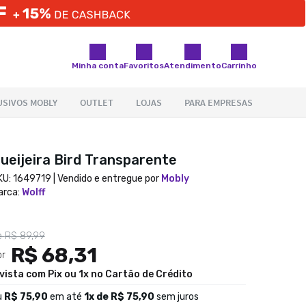
Minha conta
Favoritos
Atendimento
Carrinho
ueijeira Bird Transparente
KU:
1649719
| Vendido e entregue por
Mobly
arca
:
Wolff
e
R$ 89,99
R$ 68,31
or
 vista com Pix ou 1x no Cartão de Crédito
u
R$ 75,90
em até
1
x de
R$ 75,90
sem juros