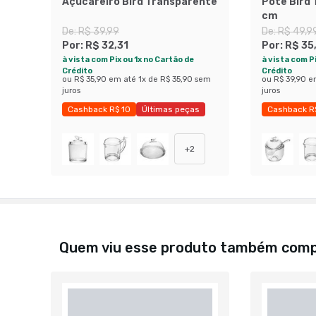
Açucareiro Bird Transparente
Pote Bird 
cm
De:
R$ 39,99
De:
R$ 49,9
Por:
R$ 32,31
Por:
R$ 35
à vista com Pix ou 1x no Cartão de
à vista com Pi
Crédito
Crédito
ou
R$ 35,90
em até
1
x de
R$ 35,90
sem
ou
R$ 39,90
e
juros
juros
Cashback R$ 10
Últimas peças
Cashback R
Economize 19%
Economize 
+
2
Quem viu esse produto também com