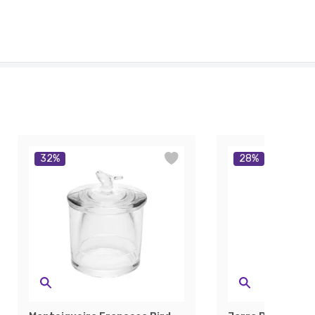
32
%
28
%