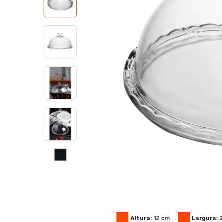
Altura:
12
cm
Largura: