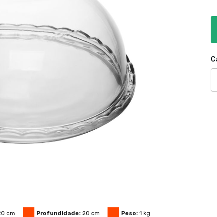
C
20
cm
Profundidade:
20
cm
Peso:
1
kg