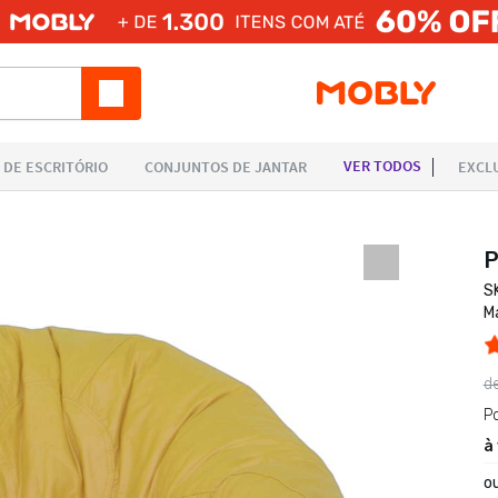
P
S
M
d
P
à
o