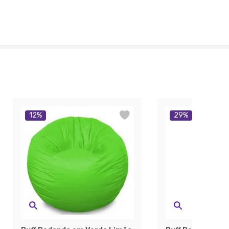
12
%
29
%