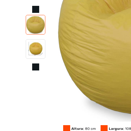
Altura:
80
cm
Largura:
10