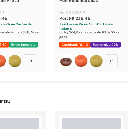
ndo Preto
Puff Redondo Lilás
99
De:
R$ 339,99
1,46
Por:
R$ 238,46
x ou 1x no Cartão de
à vista com Pix ou 1x no Cartão de
Crédito
em até
4
x de
R$ 58,74
sem
ou
R$ 264,96
em até
5
x de
R$ 52,99
sem
juros
$ 40
Envio Imediato
Cashback R$ 40
Economize 29%
25%
+
4
+
4
prou