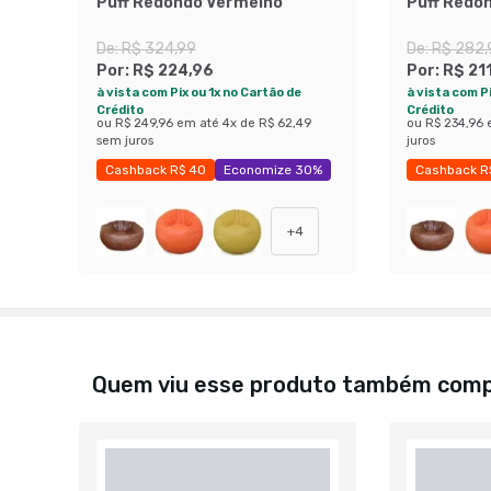
Puff Redondo Vermelho
Puff Redo
De:
R$ 324,99
De:
R$ 282,
Por:
R$ 224,96
Por:
R$ 21
à vista com Pix ou 1x no Cartão de
à vista com Pi
Crédito
Crédito
ou
R$ 249,96
em até
4
x de
R$ 62,49
ou
R$ 234,96
sem juros
juros
Cashback R$ 40
Economize 30%
Cashback R
Economize 
+
4
Quem viu esse produto também com