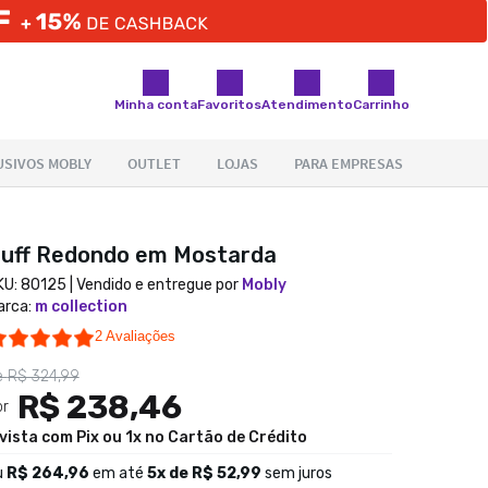
Minha conta
Favoritos
Atendimento
Carrinho
uff Redondo em Mostarda
KU:
80125
| Vendido e entregue por
Mobly
arca
:
m collection
5.0 star rating
2 Avaliações
e
R$ 324,99
R$ 238,46
or
 vista com Pix ou 1x no Cartão de Crédito
u
R$ 264,96
em até
5
x de
R$ 52,99
sem juros