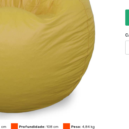
C
8
cm
Profundidade:
108
cm
Peso:
4,84
kg