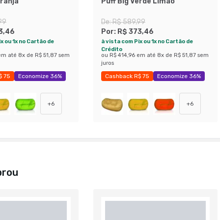
aranja
Puff Big Verde Limão
99
De:
R$ 589,99
3,46
Por:
R$ 373,46
x ou 1x no Cartão de
à vista com Pix ou 1x no Cartão de
Crédito
em até
8
x de
R$ 51,87
sem
ou
R$ 414,96
em até
8
x de
R$ 51,87
sem
juros
$ 75
Economize 36%
Cashback R$ 75
Economize 36%
+
6
+
6
prou