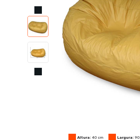
Altura:
40
cm
Largura:
90