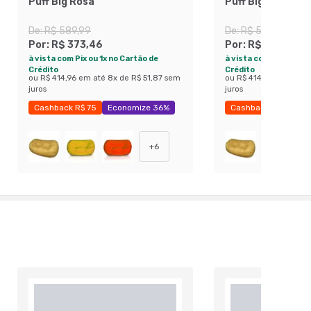
Puff Big Rosa
Puff Big Lilás
De:
R$ 589,99
De:
R$ 589,99
Por:
R$ 373,46
Por:
R$ 373,46
à vista com Pix ou 1x no Cartão de
à vista com Pix ou 1x 
Crédito
Crédito
ou
R$ 414,96
em até
8
x de
R$ 51,87
sem
ou
R$ 414,96
em até
8
juros
juros
Cashback R$ 75
Economize 36%
Cashback R$ 75
E
+
6