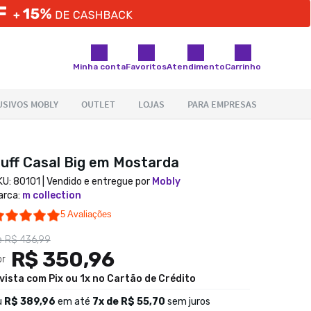
Minha conta
Favoritos
Atendimento
Carrinho
uff Casal Big em Mostarda
KU:
80101
| Vendido e entregue por
Mobly
arca
:
m collection
4.8 star rating
5 Avaliações
e
R$ 436,99
R$ 350,96
or
 vista com Pix ou 1x no Cartão de Crédito
u
R$ 389,96
em até
7
x de
R$ 55,70
sem juros