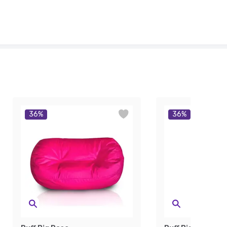
36
%
36
%