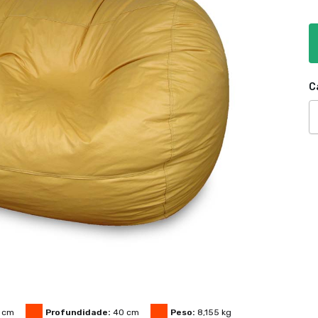
C
cm
Profundidade:
40
cm
Peso:
8,155
kg