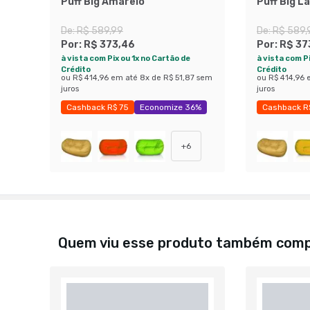
Puff Big Amarelo
Puff Big L
De:
R$ 589,99
De:
R$ 589,
Por:
R$ 373,46
Por:
R$ 37
à vista com Pix ou 1x no Cartão de
à vista com Pi
Crédito
Crédito
ou
R$ 414,96
em até
8
x de
R$ 51,87
sem
ou
R$ 414,96
juros
juros
Cashback R$ 75
Economize 36%
Cashback R
+
6
Quem viu esse produto também com