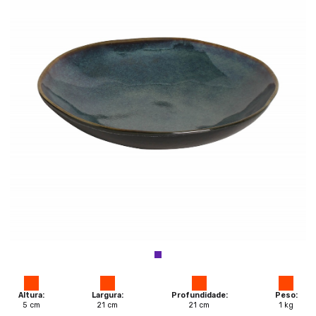
Altura:
Largura:
Profundidade:
Peso:
5
cm
21
cm
21
cm
1
kg