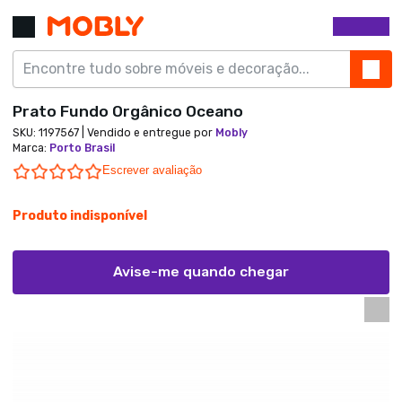
Prato Fundo Orgânico Oceano
SKU:
1197567
| Vendido e entregue por
Mobly
Marca
:
Porto Brasil
0.0 star rating
Escrever avaliação
Produto indisponível
Avise-me quando chegar