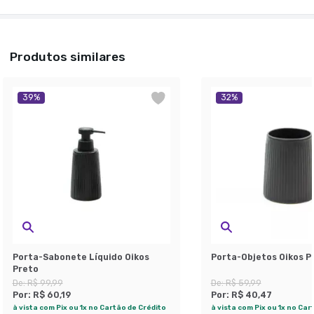
Produtos similares
39
%
32
%
Porta-Sabonete Líquido Oikos
Porta-Objetos Oikos P
Preto
De:
R$ 99,99
De:
R$ 59,99
Por:
R$ 60,19
Por:
R$ 40,47
à vista com Pix ou 1x no Cartão de Crédito
à vista com Pix ou 1x no Car