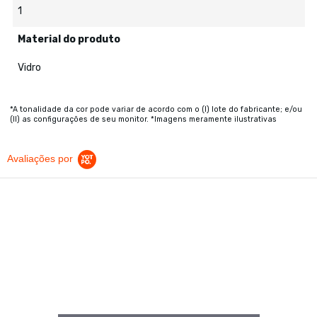
1
Material do produto
Vidro
*A tonalidade da cor pode variar de acordo com o (I) lote do fabricante; e/ou
(II) as configurações de seu monitor. *Imagens meramente ilustrativas
Avaliações por
0.0 star rating