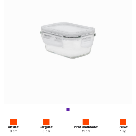
Altura:
Largura:
Profundidade:
Peso:
8
cm
5
cm
11
cm
1
kg