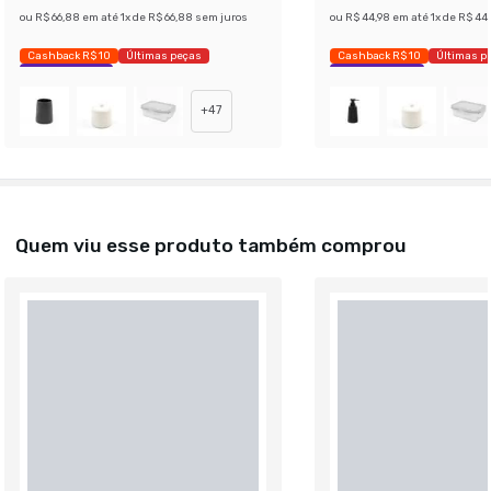
ou
R$ 66,88
em até
1
x de
R$ 66,88
sem juros
ou
R$ 44,98
em até
1
x de
R$ 44
Cashback R$ 10
Últimas peças
Cashback R$ 10
Últimas p
Economize 39%
Economize 32%
+
47
Quem viu esse produto também comprou