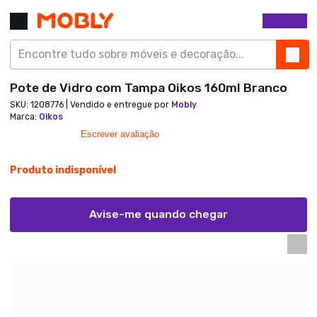
Pote de Vidro com Tampa Oikos 160ml Branco
SKU:
1208776
| Vendido e entregue por
Mobly
Marca
:
Oikos
0.0 star rating
Escrever avaliação
Produto indisponível
Avise-me quando chegar