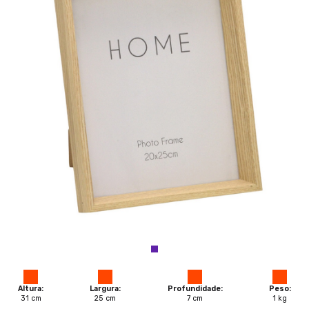
Altura:
Largura:
Profundidade:
Peso:
31
cm
25
cm
7
cm
1
kg