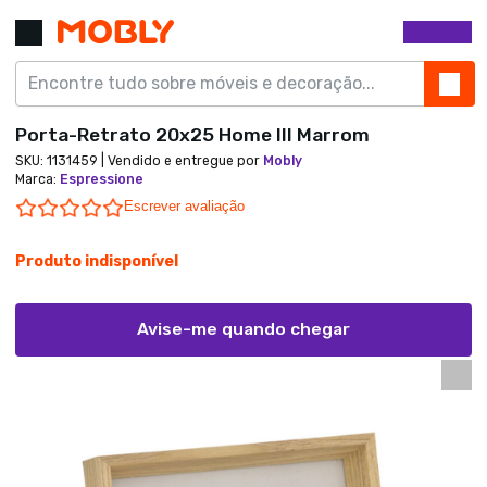
Porta-Retrato 20x25 Home III Marrom
SKU:
1131459
| Vendido e entregue por
Mobly
Marca
:
Espressione
0.0 star rating
Escrever avaliação
Produto indisponível
Avise-me quando chegar