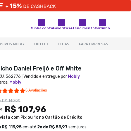
Minha conta
Favoritos
Atendimento
Carrinho
icho Daniel Freijó e Off White
KU:
562776
| Vendido e entregue por
Mobly
arca
:
Mobly
4.8 star rating
6 Avaliações
e
R$ 149,99
R$ 107,96
or
 vista com Pix ou 1x no Cartão de Crédito
u
R$ 119,95
em até
2
x de
R$ 59,97
sem juros