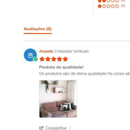
(0)
(0)
Avaliações
(6)
Amanda
Comprador Verificado
5.0 star rating
Produto de qualidade!
Review by Amanda on 1 Mar 2021
review stating Produto de qualidade!
Os produtos são de ótima qualidade! As cores
' Share Review by Amanda on 
Compartilhar