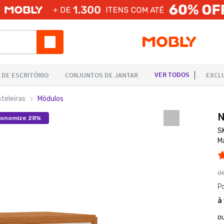
teleiras
Módulos
N
onomize 28%
S
M
d
P
à
o