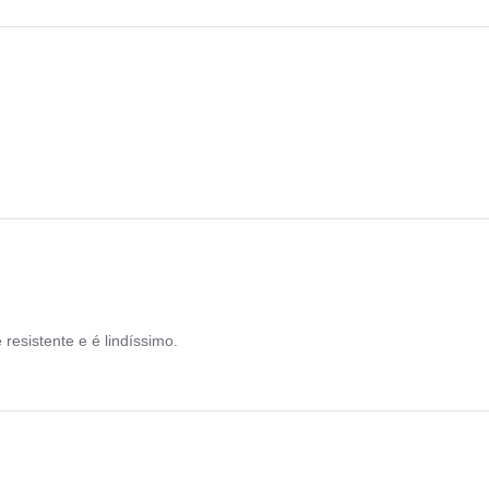
n 22 Oct 2023
resistente e é lindíssimo.
on 10 Sep 2023