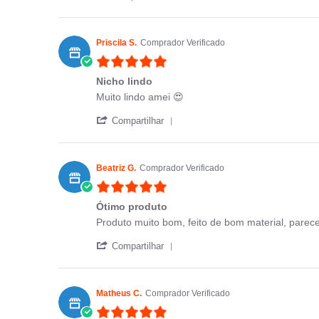
Priscila S.
Comprador Verificado
5.0 star rating
Nicho lindo
Review by Priscila S. on 22 Oct 2023
review stating Nicho lindo
Muito lindo amei 😍
' Share Review by Priscila S. o
Compartilhar
Beatriz G.
Comprador Verificado
5.0 star rating
Ótimo produto
Review by Beatriz G. on 10 Sep 2023
review stating Ótimo produto
Produto muito bom, feito de bom material, parece 
' Share Review by Beatriz G. 
Compartilhar
Matheus C.
Comprador Verificado
5.0 star rating