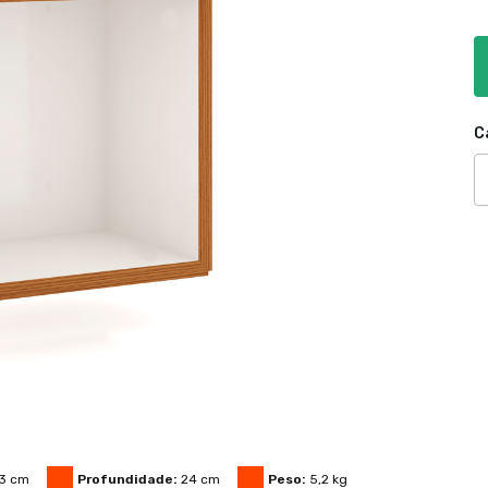
C
3
cm
Profundidade:
24
cm
Peso:
5,2
kg