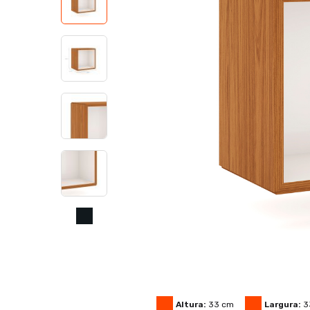
Altura:
33
cm
Largura:
3