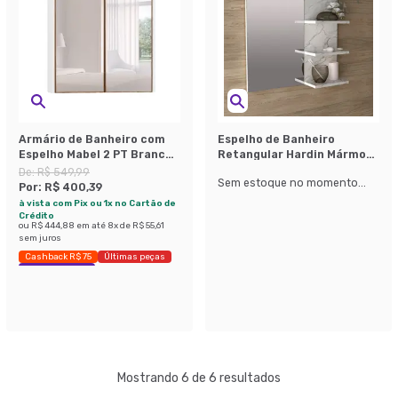
Armário de Banheiro com
Espelho de Banheiro
Espelho Mabel 2 PT Branco
Retangular Hardin Mármore
e Madeirado
Branco
De:
R$ 549,99
Sem estoque no momento...
Por:
R$ 400,39
à vista com Pix ou 1x no Cartão de
Crédito
ou
R$ 444,88
em até
8
x de
R$ 55,61
sem juros
Cashback R$ 75
Últimas peças
Economize 27%
Mostrando 6 de 6 resultados