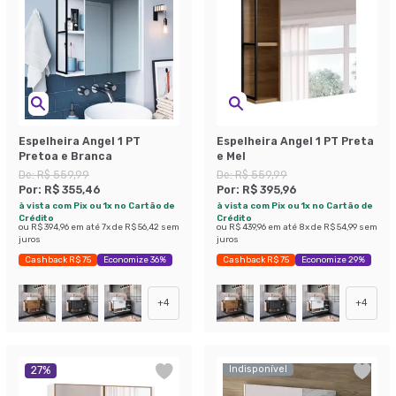
Espelheira Angel 1 PT
Espelheira Angel 1 PT Preta
Pretoa e Branca
e Mel
De:
R$ 559,99
De:
R$ 559,99
Por:
R$ 355,46
Por:
R$ 395,96
à vista com Pix ou 1x no Cartão de
à vista com Pix ou 1x no Cartão de
Crédito
Crédito
ou
R$ 394,96
em até
7
x de
R$ 56,42
sem
ou
R$ 439,96
em até
8
x de
R$ 54,99
sem
juros
juros
Cashback R$ 75
Economize 36%
Cashback R$ 75
Economize 29%
+
4
+
4
Indisponível
27
%