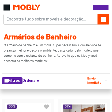
Envio
Filtros
Ordenar
Imediato
33
%
37
%