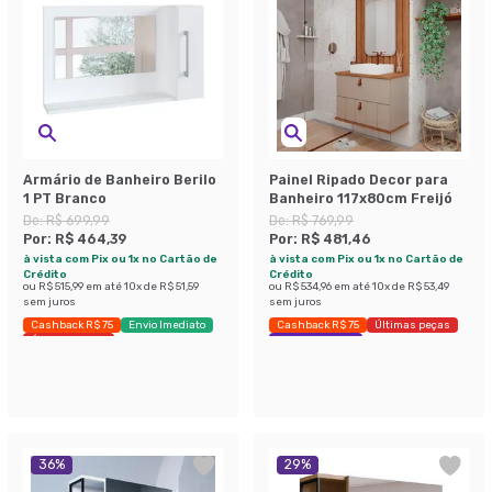
Armário de Banheiro Berilo
Painel Ripado Decor para
1 PT Branco
Banheiro 117x80cm Freijó
De:
R$ 699,99
De:
R$ 769,99
Por:
R$ 464,39
Por:
R$ 481,46
à vista com Pix ou 1x no Cartão de
à vista com Pix ou 1x no Cartão de
Crédito
Crédito
ou
R$ 515,99
em até
10
x de
R$ 51,59
ou
R$ 534,96
em até
10
x de
R$ 53,49
sem juros
sem juros
Cashback R$ 75
Envio Imediato
Cashback R$ 75
Últimas peças
Últimas peças
Economize 37%
36
%
29
%