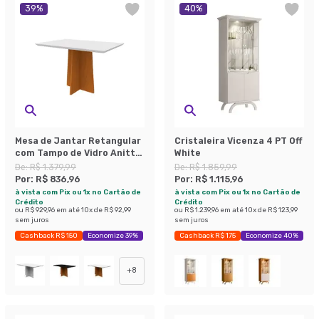
39
%
40
%
Mesa de Jantar Retangular
Cristaleira Vicenza 4 PT Off
com Tampo de Vidro Anitta
White
Off White e Ype 120 cm
De:
R$ 1.379,99
De:
R$ 1.859,99
Por:
R$ 836,96
Por:
R$ 1.115,96
à vista com Pix ou 1x no Cartão de
à vista com Pix ou 1x no Cartão de
Crédito
Crédito
ou
R$ 929,96
em até
10
x de
R$ 92,99
ou
R$ 1.239,96
em até
10
x de
R$ 123,99
sem juros
sem juros
Cashback R$ 150
Economize 39%
Cashback R$ 175
Economize 40%
+
8