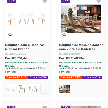
53
%
39
%
Conjunto com 4 Cadeiras
Conjunto de Mesa de Jantar
Windsor Branco
com Vidro e 6 Cadeiras
Imperatriz Suede Off White
De:
R$ 1.599,99
De:
R$ 4.109,99
e Chocolate
Por:
R$ 751,46
Por:
R$ 2.483,96
à vista com Pix ou 1x no Cartão de
à vista com Pix ou 1x no Cartão de
Crédito
Crédito
ou
R$ 834,96
em até
10
x de
R$ 83,49
ou
R$ 2.759,96
em até
10
x de
R$ 275,99
sem juros
sem juros
Cashback R$ 125
Economize 53%
Cashback R$ 375
Economize 39%
+
2
51
%
42
%