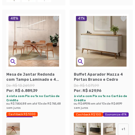
48
%
41
%
Mesa de Jantar Redonda
Buffet Aparador Mazza 4
com Tampo Laminado e 4
Portas Branco e Cedro
Cadeiras Miami Madeira
De:
R$ 13.269,99
De:
R$ 1.071,99
Maciça Linho Bege e Imbuia
Por:
R$ 6.889,39
Por:
R$ 629,96
à vista com Pix ou 1x no Cartão de
à vista com Pix ou 1x no Cartão de
Crédito
Crédito
ou
R$ 7.654,88
em até
10
x de
R$ 765,48
ou
R$ 699,96
em até
10
x de
R$ 69,99
sem juros
sem juros
Cashback R$ 1000
Cashback R$ 100
Economize 41%
Economize 48%
+
1