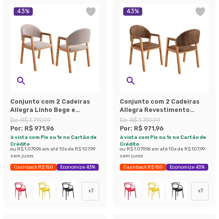
43
%
43
%
Conjunto com 2 Cadeiras
Conjunto com 2 Cadeiras
Allegra Linho Bege e
Allegra Revestimento
Amadeirado
Sintético Marrom e
De:
R$ 1.719,99
De:
R$ 1.719,99
Amadeirado
Por:
R$ 971,96
Por:
R$ 971,96
à vista com Pix ou 1x no Cartão de
à vista com Pix ou 1x no Cartão de
Crédito
Crédito
ou
R$ 1.079,96
em até
10
x de
R$ 107,99
ou
R$ 1.079,96
em até
10
x de
R$ 107,99
sem juros
sem juros
Cashback R$ 150
Economize 43%
Cashback R$ 150
Economize 43%
+
7
+
7