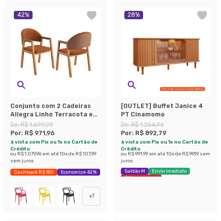
42
%
28
%
Conjunto com 2 Cadeiras
[OUTLET] Buffet Janice 4
Allegra Linho Terracota e
PT Cinamomo
Madeira
De:
R$ 1.699,99
De:
R$ 1.254,96
Por:
R$ 971,96
Por:
R$ 892,79
à vista com Pix ou 1x no Cartão de
à vista com Pix ou 1x no Cartão de
Crédito
Crédito
ou
R$ 1.079,96
em até
10
x de
R$ 107,99
ou
R$ 991,99
em até
10
x de
R$ 99,19
sem
sem juros
juros
Saldão M
Envio Imediato
Cashback R$ 150
Economize 42%
Últimas peças
+
7