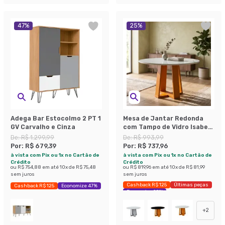
47
%
25
%
Adega Bar Estocolmo 2 PT 1
Mesa de Jantar Redonda
GV Carvalho e Cinza
com Tampo de Vidro Isabela
Ipê e Off White 100 cm
De:
R$ 1.299,99
De:
R$ 993,99
Por:
R$ 679,39
Por:
R$ 737,96
à vista com Pix ou 1x no Cartão de
à vista com Pix ou 1x no Cartão de
Crédito
Crédito
ou
R$ 754,88
em até
10
x de
R$ 75,48
ou
R$ 819,96
em até
10
x de
R$ 81,99
sem juros
sem juros
Cashback R$ 125
Últimas peças
Cashback R$ 125
Economize 47%
Economize 25%
+
2