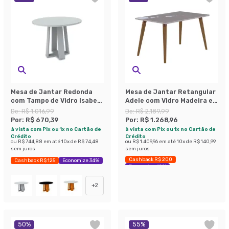
Mesa de Jantar Redonda
Mesa de Jantar Retangular
com Tampo de Vidro Isabela
Adele com Vidro Madeira e
Off White 100 cm
Off White 80 cm
De:
R$ 1.016,99
De:
R$ 2.189,99
Por:
R$ 670,39
Por:
R$ 1.268,96
à vista com Pix ou 1x no Cartão de
à vista com Pix ou 1x no Cartão de
Crédito
Crédito
ou
R$ 744,88
em até
10
x de
R$ 74,48
ou
R$ 1.409,96
em até
10
x de
R$ 140,99
sem juros
sem juros
Cashback R$ 200
Cashback R$ 125
Economize 34%
Economize 42%
+
2
50
%
55
%