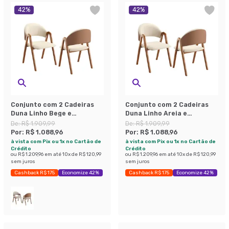
42
%
42
%
Conjunto com 2 Cadeiras
Conjunto com 2 Cadeiras
Duna Linho Bege e
Duna Linho Areia e
Amadeirado
Amadeirado
De:
R$ 1.909,99
De:
R$ 1.909,99
Por:
R$ 1.088,96
Por:
R$ 1.088,96
à vista com Pix ou 1x no Cartão de
à vista com Pix ou 1x no Cartão de
Crédito
Crédito
ou
R$ 1.209,96
em até
10
x de
R$ 120,99
ou
R$ 1.209,96
em até
10
x de
R$ 120,99
sem juros
sem juros
Cashback R$ 175
Economize 42%
Cashback R$ 175
Economize 42%