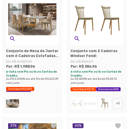
Conjunto de Mesa de Jantar
Conjunto com 2 Cadeiras
com 6 Cadeiras Estofadas
Windsor Fendi
Maia Animalle Off White e
De:
R$ 4.009,99
De:
R$ 869,99
Chocolate
Por:
R$ 1.988,96
Por:
R$ 386,96
à vista com Pix ou 1x no Cartão de
à vista com Pix ou 1x no Cartão de
Crédito
Crédito
ou
R$ 2.209,96
em até
10
x de
R$ 220,99
ou
R$ 429,96
em até
8
x de
R$ 53,74
sem juros
sem juros
Cashback R$ 300
Cashback R$ 75
Economize 55%
Economize 50%
+
2
31
%
46
%