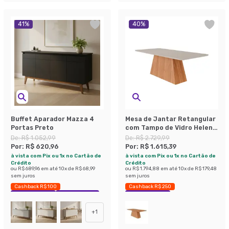
41
%
40
%
Buffet Aparador Mazza 4
Mesa de Jantar Retangular
Portas Preto
com Tampo de Vidro Helena
Off White Cinamomo 210 cm
De:
R$ 1.052,99
De:
R$ 2.729,99
Por:
R$ 620,96
Por:
R$ 1.615,39
à vista com Pix ou 1x no Cartão de
à vista com Pix ou 1x no Cartão de
Crédito
Crédito
ou
R$ 689,96
em até
10
x de
R$ 68,99
ou
R$ 1.794,88
em até
10
x de
R$ 179,48
sem juros
sem juros
Cashback R$ 100
Cashback R$ 250
Exclusivo Mobly
Economize 41%
Economize 40%
+
1