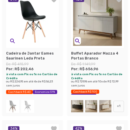
Cadeira de Jantar Eames
Buffet Aparador Mazza 4
Saarinen Leda Preta
Portas Branco
De:
R$ 415,99
De:
R$ 1.149,99
Por:
R$ 202,46
Por:
R$ 656,96
à vista com Pix ou 1x no Cartão de
à vista com Pix ou 1x no Cartão de
Crédito
Crédito
ou
R$ 224,95
em até
4
x de
R$ 56,23
ou
R$ 729,96
em até
10
x de
R$ 72,99
sem juros
sem juros
Cashback R$ 100
Cashback R$ 40
Economize 51%
Economize 42%
+
1
34
%
42
%