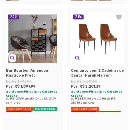
24
%
31
%
Bar Bourbon Amêndoa
Conjunto com 2 Cadeiras de
Rustico e Preto
Jantar Narah Marrom
De:
R$ 1.449,99
De:
R$ 3.349,99
Por:
R$ 1.097,99
Por:
R$ 2.281,39
à vista com Pix ou 1x no Cartão de
à vista com Pix ou 1x no Cartão de
Crédito
Crédito
ou
R$ 1.219,99
em até
10
x de
R$ 121,99
ou
R$ 2.534,88
em até
10
x de
R$
sem juros
253,48
sem juros
Cashback R$ 175
Envio Imediato
Cashback R$ 350
Exclusivo Mobly
Exclusivo Mobly
Últimas peças