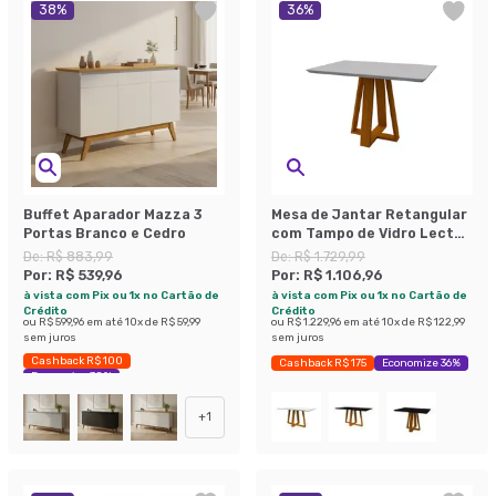
38
%
36
%
Buffet Aparador Mazza 3
Mesa de Jantar Retangular
Portas Branco e Cedro
com Tampo de Vidro Lectus
Off White e Ype 120 cm
De:
R$ 883,99
De:
R$ 1.729,99
Por:
R$ 539,96
Por:
R$ 1.106,96
à vista com Pix ou 1x no Cartão de
à vista com Pix ou 1x no Cartão de
Crédito
Crédito
ou
R$ 599,96
em até
10
x de
R$ 59,99
ou
R$ 1.229,96
em até
10
x de
R$ 122,99
sem juros
sem juros
Cashback R$ 100
Cashback R$ 175
Economize 36%
Economize 38%
+
1