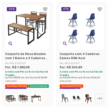
35
%
47
%
Conjunto de Mesa Wooden
Conjunto com 4 Cadeiras
com 1 Banco e 2 Cadeiras
Eames DSW Azul
Preto e Amêndoa
De:
R$ 2.139,99
De:
R$ 1.129,99
Por:
R$ 1.385,98
Por:
R$ 594,89
à vista com Pix ou 1x no Cartão de
à vista com Pix ou 1x no Cartão de
Crédito
Crédito
ou
R$ 1.539,98
em até
10
x de
R$ 153,99
ou
R$ 660,99
em até
10
x de
R$ 66,09
sem juros
sem juros
Cashback R$ 225
Envio Imediato
Cashback R$ 100
Exclusivo Mobly
Economize 47%
+
60