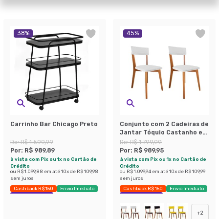
38
%
45
%
Carrinho Bar Chicago Preto
Conjunto com 2 Cadeiras de
Jantar Tóquio Castanho e
Branco
De:
R$ 1.599,99
De:
R$ 1.799,99
Por:
R$ 989,89
Por:
R$ 989,95
à vista com Pix ou 1x no Cartão de
à vista com Pix ou 1x no Cartão de
Crédito
Crédito
ou
R$ 1.099,88
em até
10
x de
R$ 109,98
ou
R$ 1.099,94
em até
10
x de
R$ 109,99
sem juros
sem juros
Cashback R$ 150
Envio Imediato
Cashback R$ 150
Envio Imediato
Exclusivo Mobly
Exclusivo Mobly
+
2