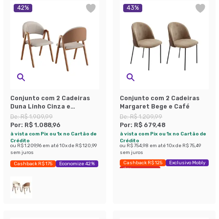
42
%
43
%
Conjunto com 2 Cadeiras
Conjunto com 2 Cadeiras
Duna Linho Cinza e
Margaret Bege e Café
Amadeirado
De:
R$ 1.909,99
De:
R$ 1.209,99
Por:
R$ 1.088,96
Por:
R$ 679,48
à vista com Pix ou 1x no Cartão de
à vista com Pix ou 1x no Cartão de
Crédito
Crédito
ou
R$ 1.209,96
em até
10
x de
R$ 120,99
ou
R$ 754,98
em até
10
x de
R$ 75,49
sem juros
sem juros
Cashback R$ 125
Exclusivo Mobly
Cashback R$ 175
Economize 42%
Últimas peças