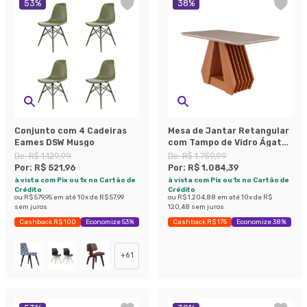
53
%
38
%
Conjunto com 4 Cadeiras
Mesa de Jantar Retangular
Eames DSW Musgo
com Tampo de Vidro Ágata
Cinamomo e Off White 130
De:
R$ 1.129,99
De:
R$ 1.759,99
cm
Por:
R$ 521,96
Por:
R$ 1.084,39
à vista com Pix ou 1x no Cartão de
à vista com Pix ou 1x no Cartão de
Crédito
Crédito
ou
R$ 579,95
em até
10
x de
R$ 57,99
ou
R$ 1.204,88
em até
10
x de
R$
sem juros
120,48
sem juros
Cashback R$ 100
Economize 53%
Cashback R$ 175
Economize 38%
+
61