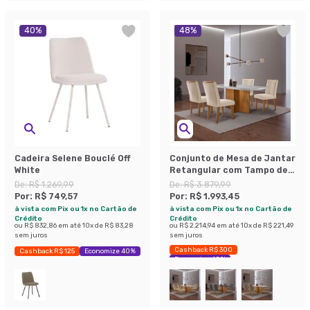
40
%
48
%
Cadeira Selene Bouclé Off
Conjunto de Mesa de Jantar
White
Retangular com Tampo de
Vidro Off White Berlim e 4
De:
R$ 1.269,99
De:
R$ 3.879,99
Cadeiras Alegra Veludo
Por:
R$ 749,57
Por:
R$ 1.993,45
Creme e Imbuia
à vista com Pix ou 1x no Cartão de
à vista com Pix ou 1x no Cartão de
Crédito
Crédito
ou
R$ 832,86
em até
10
x de
R$ 83,28
ou
R$ 2.214,94
em até
10
x de
R$ 221,49
sem juros
sem juros
Cashback R$ 300
Cashback R$ 125
Economize 40%
Economize 48%