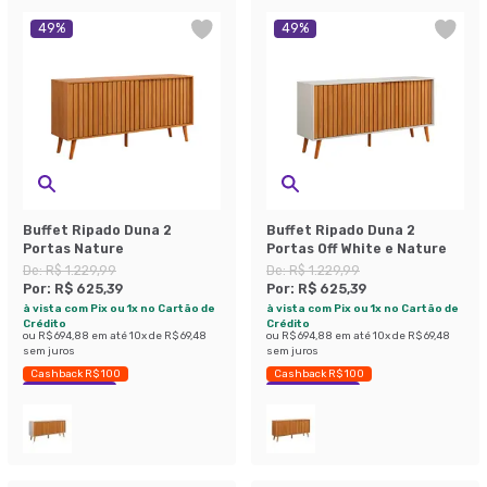
49
%
49
%
Buffet Ripado Duna 2
Buffet Ripado Duna 2
Portas Nature
Portas Off White e Nature
De:
R$ 1.229,99
De:
R$ 1.229,99
Por:
R$ 625,39
Por:
R$ 625,39
à vista com Pix ou 1x no Cartão de
à vista com Pix ou 1x no Cartão de
Crédito
Crédito
ou
R$ 694,88
em até
10
x de
R$ 69,48
ou
R$ 694,88
em até
10
x de
R$ 69,48
sem juros
sem juros
Cashback R$ 100
Cashback R$ 100
Economize 49%
Economize 49%