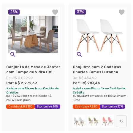
25
%
37
%
Conjunto de Mesa de Jantar
Conjunto com 2 Cadeiras
com Tampo de Vidro Off
Charles Eames I Branco
White Agata e 4 Cadeiras
De:
R$ 3.029,99
De:
R$ 454,99
Fernanda Suede Joli e
Por:
R$ 2.272,39
Por:
R$ 283,45
Nature
à vista com Pix ou 1x no Cartão de
à vista com Pix ou 1x no Cartão de
Crédito
Crédito
ou
R$ 2.524,88
em até
10
x de
R$
ou
R$ 314,96
em até
6
x de
R$ 52,49
sem
252,48
sem juros
juros
Cashback R$ 350
Economize 25%
Cashback R$ 50
Economize 37%
+
2