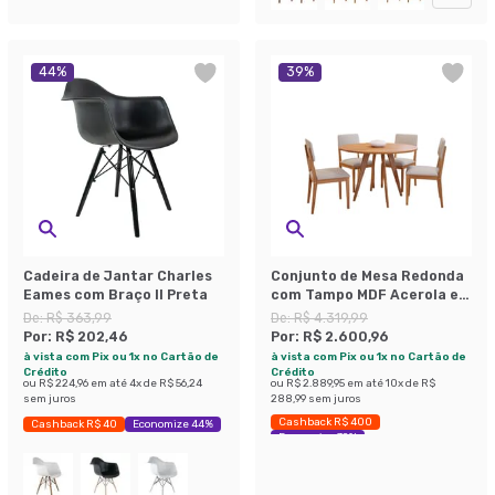
44
%
39
%
Cadeira de Jantar Charles
Conjunto de Mesa Redonda
Eames com Braço II Preta
com Tampo MDF Acerola e 4
Cadeiras Sabiá Linho Bege
De:
R$ 363,99
De:
R$ 4.319,99
e Cinamomo
Por:
R$ 202,46
Por:
R$ 2.600,96
à vista com Pix ou 1x no Cartão de
à vista com Pix ou 1x no Cartão de
Crédito
Crédito
ou
R$ 224,96
em até
4
x de
R$ 56,24
ou
R$ 2.889,95
em até
10
x de
R$
sem juros
288,99
sem juros
Cashback R$ 400
Cashback R$ 40
Economize 44%
Economize 39%