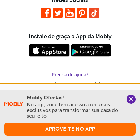
Nós salvamos o seu histórico de uso pra oferecer a melhor
Mobly Ofertas!
experiência na Mobly. Quando você navega no nosso site,
No app, você tem acesso a recursos 
aceita esta condição
exclusivos para transformar sua casa do 
seu jeito.
Política de Privacidade e Cookies
APROVEITE NO APP
Aceitar e Fechar