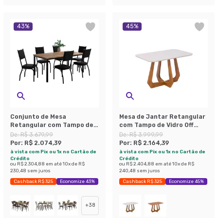
43
%
45
%
Conjunto de Mesa
Mesa de Jantar Retangular
Retangular com Tampo de
com Tampo de Vidro Off
MDP Amadeirado e 6
White Bromélia Cinamomo
De:
R$ 3.679,99
De:
R$ 3.999,99
Cadeiras Adriana II
130 cm
Por:
R$ 2.074,39
Por:
R$ 2.164,39
Revestimento Sintético
à vista com Pix ou 1x no Cartão de
à vista com Pix ou 1x no Cartão de
Preto
Crédito
Crédito
ou
R$ 2.304,88
em até
10
x de
R$
ou
R$ 2.404,88
em até
10
x de
R$
230,48
sem juros
240,48
sem juros
Cashback R$ 325
Economize 43%
Cashback R$ 325
Economize 45%
+
38