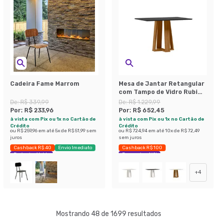
Cadeira Fame Marrom
Mesa de Jantar Retangular
com Tampo de Vidro Rubi
Preto e Ypê 120 cm
De:
R$ 339,99
De:
R$ 1.229,99
Por:
R$ 233,96
Por:
R$ 652,45
à vista com Pix ou 1x no Cartão de
à vista com Pix ou 1x no Cartão de
Crédito
Crédito
ou
R$ 259,96
em até
5
x de
R$ 51,99
sem
ou
R$ 724,94
em até
10
x de
R$ 72,49
juros
sem juros
Cashback R$ 40
Envio Imediato
Cashback R$ 100
Exclusivo Mobly
Economize 46%
+
4
Mostrando 48 de 1699 resultados