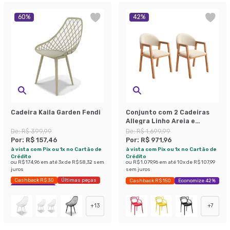
60
%
42
%
Cadeira Kaila Garden Fendi
Conjunto com 2 Cadeiras
Allegra Linho Areia e
Madeira
De:
R$ 399,99
De:
R$ 1.699,99
Por:
R$ 157,46
Por:
R$ 971,96
à vista com Pix ou 1x no Cartão de
à vista com Pix ou 1x no Cartão de
Crédito
Crédito
ou
R$ 174,96
em até
3
x de
R$ 58,32
sem
ou
R$ 1.079,96
em até
10
x de
R$ 107,99
juros
sem juros
Cashback R$ 30
Últimas peças
Cashback R$ 150
Economize 42%
Economize 60%
+
13
+
7