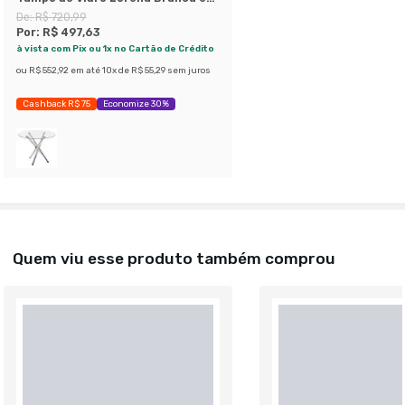
Preta 90 cm
De:
R$ 720,99
Por:
R$ 497,63
à vista com Pix ou 1x no Cartão de Crédito
ou
R$ 552,92
em até
10
x de
R$ 55,29
sem juros
Cashback R$ 75
Economize 30%
Quem viu esse produto também comprou