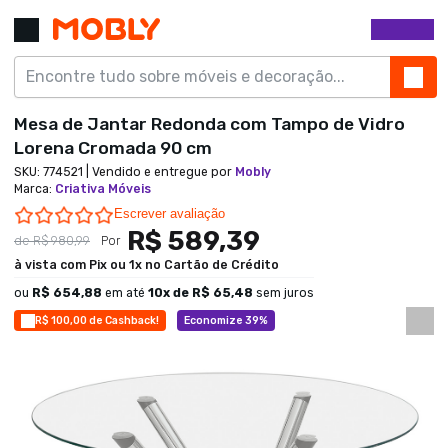
Mesa de Jantar Redonda com Tampo de Vidro
Lorena Cromada 90 cm
SKU:
774521
| Vendido e entregue por
Mobly
Marca
:
Criativa Móveis
0.0 star rating
Escrever avaliação
R$ 589,39
de
R$ 980,99
Por
à vista com Pix ou 1x no Cartão de Crédito
ou
R$ 654,88
em até
10
x de
R$ 65,48
sem juros
R$ 100,00 de Cashback!
Economize 39%