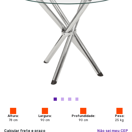
Altura:
Largura:
Profundidade:
Peso:
78
cm
90
cm
90
cm
25
kg
Calcular frete e prazo
Não sei meu CEP