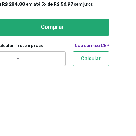
u
R$ 284,88
em até
5
x de
R$ 56,97
sem juros
Comprar
alcular frete e prazo
Não sei meu CEP
Calcular