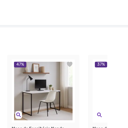
47
%
37
%