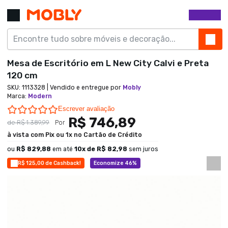
Mesa de Escritório em L New City Calvi e Preta
120 cm
SKU:
1113328
| Vendido e entregue por
Mobly
Marca
:
Modern
0.0 star rating
Escrever avaliação
R$ 746,89
de
R$ 1.389,99
Por
à vista com Pix ou 1x no Cartão de Crédito
ou
R$ 829,88
em até
10
x de
R$ 82,98
sem juros
R$ 125,00 de Cashback!
Economize 46%