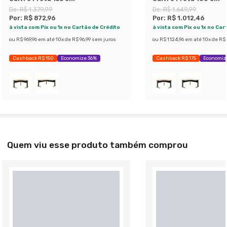
De:
R$ 1.379,99
De:
R$ 1.649,99
Por:
R$ 872,96
Por:
R$ 1.012,46
à vista com Pix ou 1x no Cartão de Crédito
à vista com Pix ou 1x no Car
ou
R$ 969,96
em até
10
x de
R$ 96,99
sem juros
ou
R$ 1.124,96
em até
10
x de
R$ 
Cashback R$ 150
Economize 36%
Cashback R$ 175
Economiz
Quem viu esse produto também comprou