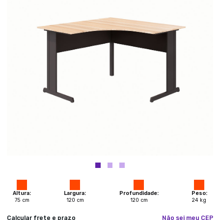
Altura:
Largura:
Profundidade:
Peso:
75
cm
120
cm
120
cm
24
kg
Calcular frete e prazo
Não sei meu CEP