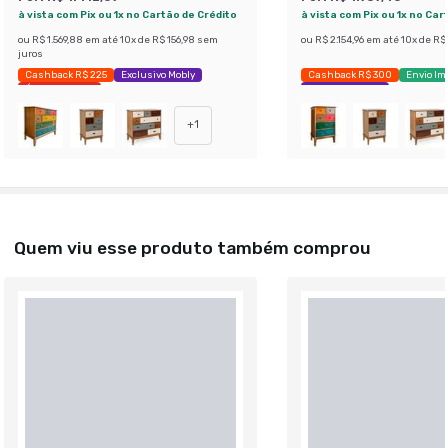
à vista com Pix ou 1x no Cartão de Crédito
à vista com Pix ou 1x no Car
ou
R$ 1.569,88
em até
10
x de
R$ 156,98
sem
ou
R$ 2.154,96
em até
10
x de
R$ 
juros
Cashback R$ 225
Exclusivo Mobly
Cashback R$ 300
Envio Im
Últimas peças
Exclusivo Mobly
+
1
Quem viu esse produto também comprou