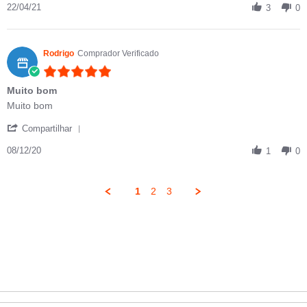
22/04/21
3
0
Rodrigo
Comprador Verificado
5.0 star rating
Muito bom
Review by Rodrigo on 8 Dec 2020
review stating Muito bom
Muito bom
' Share Review by Rodrigo on 8 Dec 2020
Compartilhar
08/12/20
1
0
1
2
3