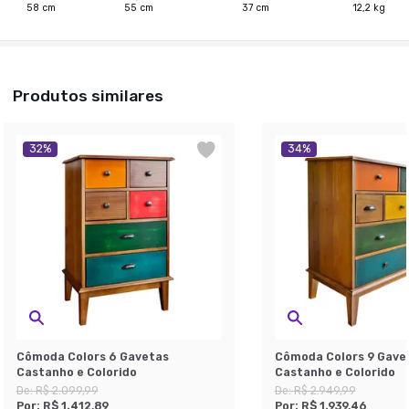
58
cm
55
cm
37
cm
12,2
kg
Produtos similares
32
%
34
%
Cômoda Colors 6 Gavetas
Cômoda Colors 9 Gave
Castanho e Colorido
Castanho e Colorido
De:
R$ 2.099,99
De:
R$ 2.949,99
Por:
R$ 1.412,89
Por:
R$ 1.939,46