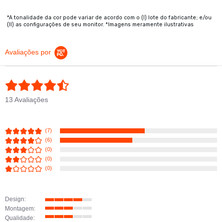
*A tonalidade da cor pode variar de acordo com o (I) lote do fabricante; e/ou
(II) as configurações de seu monitor. *Imagens meramente ilustrativas
Avaliações por
4.5 star rating
13 Avaliações
(7)
(6)
(0)
(0)
(0)
Design:
4 of 5 rating
Montagem:
3 of 5 rating
Qualidade: