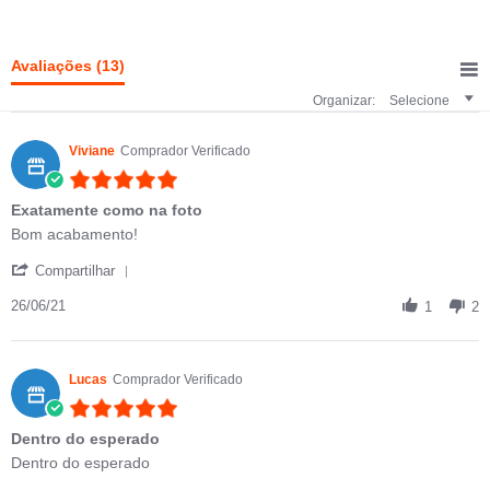
3 of 5 rating
Avaliações
(13)
Organizar:
Selecione
Viviane
Comprador Verificado
5.0 star rating
Exatamente como na foto
Review by Viviane on 26 Jun 2021
review stating Exatamente como na foto
Bom acabamento!
' Share Review by Viviane on 26 Jun 2021
Compartilhar
26/06/21
1
2
Lucas
Comprador Verificado
5.0 star rating
Dentro do esperado
Review by Lucas on 17 Jun 2021
review stating Dentro do esperado
Dentro do esperado