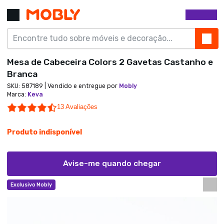
Mesa de Cabeceira Colors 2 Gavetas Castanho e
Branca
SKU:
587189
| Vendido e entregue por
Mobly
Marca
:
Keva
4.5 star rating
13 Avaliações
Produto indisponível
Avise-me quando chegar
Exclusivo Mobly