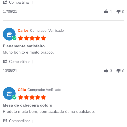
' Share Review by Lucas on 17 Jun 2021
Compartilhar
17/06/21
1
0
Carlos
Comprador Verificado
5.0 star rating
Plenamente satisfeito.
Review by Carlos on 10 May 2021
review stating Plenamente satisfeito.
Muito bonito e muito pratico.
' Share Review by Carlos on 10 May 2021
Compartilhar
10/05/21
3
0
Célia
Comprador Verificado
5.0 star rating
Mesa de cabeceira colors
Review by Célia on 22 Apr 2021
review stating Mesa de cabeceira colors
Produto muito bom, bem acabado ótima qualidade.
' Share Review by Célia on 22 Apr 2021
Compartilhar