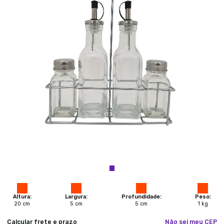
Altura:
Largura:
Profundidade:
Peso:
20
cm
5
cm
5
cm
1
kg
Calcular frete e prazo
Não sei meu CEP