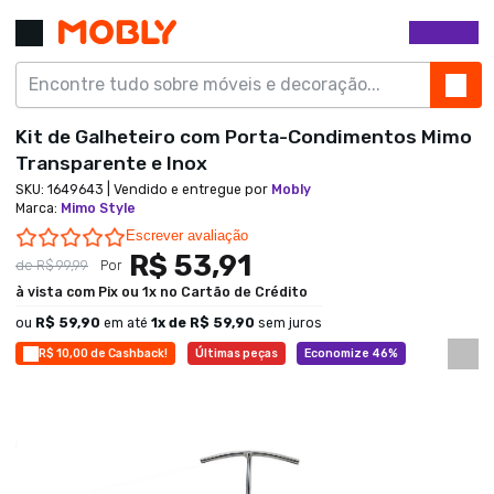
Kit de Galheteiro com Porta-Condimentos Mimo
Transparente e Inox
SKU:
1649643
| Vendido e entregue por
Mobly
Marca
:
Mimo Style
0.0 star rating
Escrever avaliação
R$ 53,91
de
R$ 99,99
Por
à vista com Pix ou 1x no Cartão de Crédito
ou
R$ 59,90
em até
1
x de
R$ 59,90
sem juros
R$ 10,00 de Cashback!
Últimas peças
Economize 46%