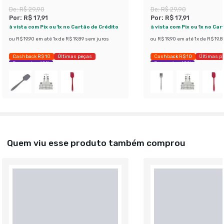
De:
R$ 29,90
De:
R$ 29,90
Por:
R$ 17,91
Por:
R$ 17,91
à vista com Pix ou 1x no Cartão de Crédito
à vista com Pix ou 1x no Car
ou
R$ 19,90
em até
1
x de
R$ 19,89
sem juros
ou
R$ 19,90
em até
1
x de
R$ 19,8
Cashback R$ 10
Últimas peças
Cashback R$ 10
Últimas p
Economize 40%
Economize 40%
Quem viu esse produto também comprou