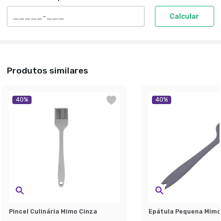
Calcular
Produtos similares
40
%
40
%
Pincel Culinária Mimo Cinza
Epátula Pequena Mimo