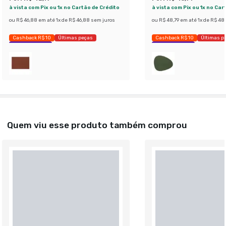
à vista com Pix ou 1x no Cartão de Crédito
à vista com Pix ou 1x no Car
ou
R$ 46,88
em até
1
x de
R$ 46,88
sem juros
ou
R$ 48,79
em até
1
x de
R$ 48,
Cashback R$ 10
Últimas peças
Cashback R$ 10
Últimas p
Economize 39%
Economize 37%
Quem viu esse produto também comprou