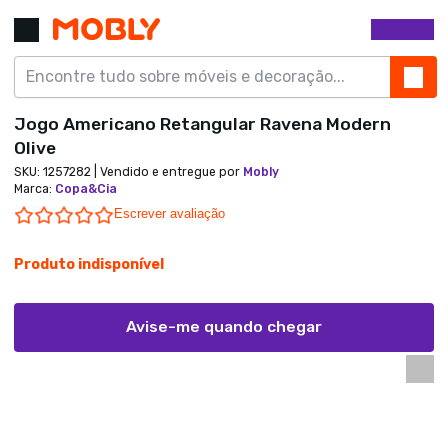
Jogo Americano Retangular Ravena Modern
Olive
SKU:
1257282
| Vendido e entregue por
Mobly
Marca
:
Copa&Cia
0.0 star rating
Escrever avaliação
Produto indisponível
Avise-me quando chegar