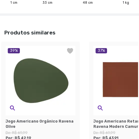
1
cm
33
cm
48
cm
1
kg
Produtos similares
39
%
37
%
Jogo Americano Orgânico Ravena
Jogo Americano Retan
Olive
Ravena Modern Camur
De:
R$ 69,99
De:
R$ 69,99
Por:
R$ 42,19
Por:
R$ 43,91