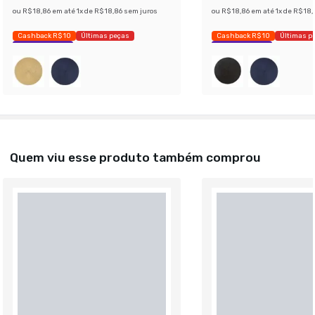
ou
R$ 18,86
em até
1
x de
R$ 18,86
sem juros
ou
R$ 18,86
em até
1
x de
R$ 18,
Cashback R$ 10
Últimas peças
Cashback R$ 10
Últimas p
Economize 43%
Economize 43%
Quem viu esse produto também comprou