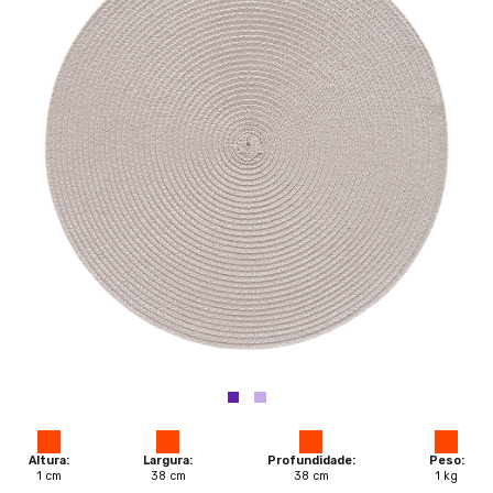
Altura:
Largura:
Profundidade:
Peso:
1
cm
38
cm
38
cm
1
kg