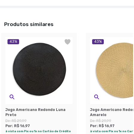
Produtos similares
43
%
43
%
Jogo Americano Redondo Luna
Jogo Americano Redo
Preto
Amarelo
De:
R$ 29,99
De:
R$ 29,99
Por:
R$ 16,97
Por:
R$ 16,97
à vista com Pix ou 1x no Cartão de Crédito
à vista com Pix ou 1x no Car