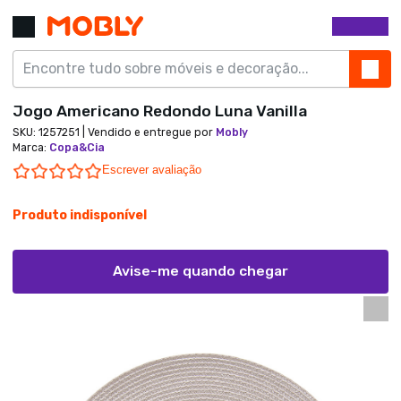
Jogo Americano Redondo Luna Vanilla
SKU:
1257251
| Vendido e entregue por
Mobly
Marca
:
Copa&Cia
0.0 star rating
Escrever avaliação
Produto indisponível
Avise-me quando chegar