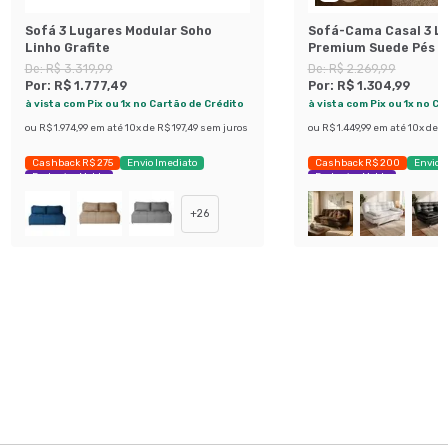
Sofá 3 Lugares Modular Soho
Sofá-Cama Casal 3 L
Linho Grafite
Premium Suede Pés d
Preto
De:
R$ 3.319,99
De:
R$ 2.269,99
Por:
R$ 1.777,49
Por:
R$ 1.304,99
à vista com Pix ou 1x no Cartão de Crédito
à vista com Pix ou 1x no C
ou
R$ 1.974,99
em até
10
x de
R$ 197,49
sem juros
ou
R$ 1.449,99
em até
10
x de
R
Cashback R$ 275
Envio Imediato
Cashback R$ 200
Envio 
Exclusivo Mobly
Exclusivo Mobly
+
26