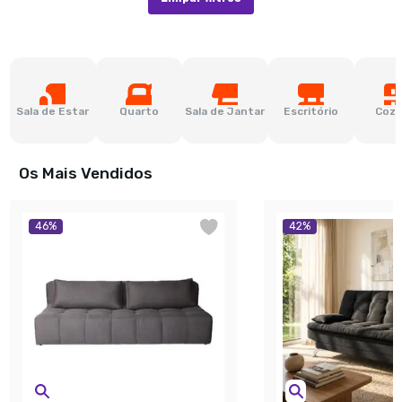
Sala de Estar
Quarto
Sala de Jantar
Escritório
Cozi
Os Mais Vendidos
46
%
42
%